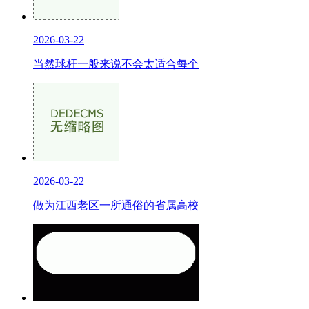
2026-03-22
当然球杆一般来说不会太适合每个
2026-03-22
做为江西老区一所通俗的省属高校