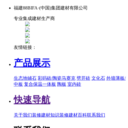
福建88BIFA·(中国)集团建材有限公司
专业集成建材生产商
友情链接：
产品展示
生态地铺石
彩码砖/陶瓷马赛克
劈开砖
文化石
外墙薄板/
中板
复合保温一体板
陶板
室内砖
快速导航
关于我们
装修建材知识
装修建材百科
联系我们