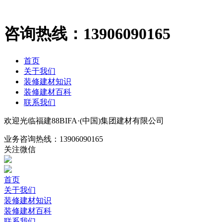
咨询热线：
13906090165
首页
关于我们
装修建材知识
装修建材百科
联系我们
欢迎光临福建88BIFA·(中国)集团建材有限公司
业务咨询热线：
13906090165
关注微信
首页
关于我们
装修建材知识
装修建材百科
联系我们