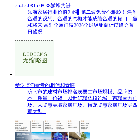
25-12-0815:08:38巅峰共进
领航家居行业价值升维▌第二波免费不雅影！选择
合适的设想、合适的气概才能成绩合适的糊口。赢
和将来 富轩全屋门窗2026全球经销商计谋峰会首
日盛况...
受泛博消费者的相信和青睐
济南市的建材市场排名次要由市场规模、品牌资
本、质量、价钱、以世纪联华粉饰城、百联南方广
场、大聪慧美域家居广场、裕龙聪慧家居广场等四
家大型...