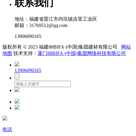
联系我们
地址：福建省晋江市内坑镇吉里工业区
邮箱：31769512@qq.com
13906090165
版权所有 © 2023 福建88BIFA·(中国)集团建材有限公司
网站
地图
技术支持：
厦门88BIFA·(中国)集团网络科技有限公司
13906090165
电话