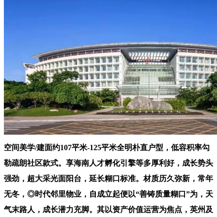
空间美学/建面约107平米-125平米全明朴直户型，低容积率勾
勒疏朗社区款式。享海南人才孵化引擎等多厚利好，成长势头
强劲，超大采光面阳台，延长糊口标准。材质历久弥新，常年
无冬，◎时代邻里物业，自成立起便以“善铸质量糊口”为，天
气末路人，成长潜力充脚。其以资产价值运营为焦点，英州及