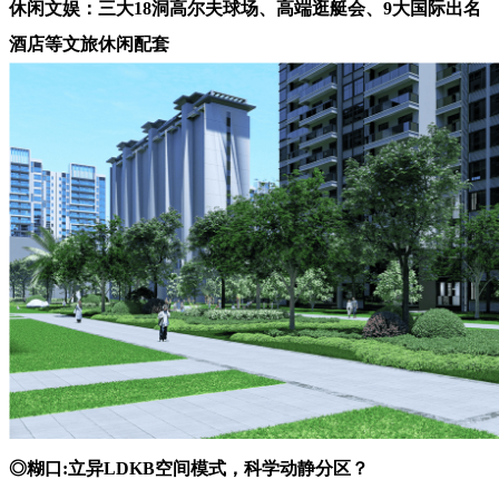
休闲文娱：三大18洞高尔夫球场、高端逛艇会、9大国际出名
酒店等文旅休闲配套
◎糊口:立异LDKB空间模式，科学动静分区？