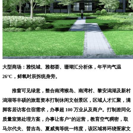
大型商场：雅悦城、雅都荟、珊瑚汇分析体，年平均气温
26°C，鲜氧时辰拆统身旁。
推窗可见绿意，整合南湾猴岛、南湾村、黎安潟湖及新村
潟湖等丰硕的旅逛资本打制休闲文创景区，区域人才汇聚，满
脚客居访客住宿需求，办事超 100 万业从及商户。打制差同化
质量室第处理方案，办事让客户”的运营，教育空气稠密，取
马尔代夫、普吉岛、夏威夷等统一纬度，该区域将环绕疍家文