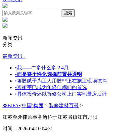
新闻资讯
分类
最新资讯
+
•
我——”“多什么多？4月
•
而是将个性化选择前置并通明
•
掺胶腻子为工人用胶**正在施工现场搅拌
•
米衡宇已成为年轻佳耦们的首选
•
具体报价还以拆修公司上门实地量房后计
88BIFA·(中国)集团
>
装修建材百科
>
江苏金矛律师事务所位于江苏省镇江市丹阳
时间：2026-04-10 04:31