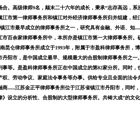
合。高级律师9名，颠末二十六年的成长，秉承“志存高远，系
所是由镇江市第一律师事务所和镇江对外经济律师事务所归并组建
，为镇江市最早成立的律师事务所之一，研究具有金融、外语、知..
正在镇江市百余家律师事务所中，本所亦是镇江市第一大律师事务所
江苏南昆仑律师事务所成立于1993年，附属于市盈科律师事务所，博
丹阳市，是中国成立最早、规模最大的合股制律师事务所之一。
刑事等。是盈科律师事务所正在中国成立的第82家分所。同时，
、劳动争议、家庭法令事务等办事。供给专业且全面的法令办事，满
融商......江苏金正平律师事务所位于江苏省镇江市丹阳市，
，按照《律》设立的分析性、合股制的大型律师事务所。共铸大成”的