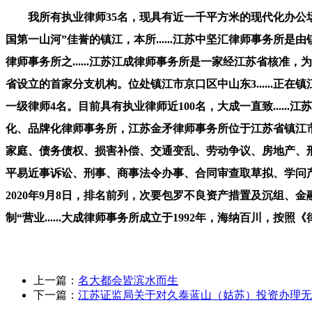
我所有执业律师35名，现具有近一千平方米的现代化办公场
国第一山河”佳誉的镇江，本所......江苏中坚汇律师事务
律师事务所之......江苏江成律师事务所是一家经江苏省核准
省设立的首家分支机构。位处镇江市京口区中山东3......
一级律师4名。目前具有执业律师近100名，大成一直致......
化、品牌化律师事务所，江苏金矛律师事务所位于江苏省镇江市
家庭、债务债权、损害补偿、交通变乱、劳动争议、房地产、
平易近事诉讼、刑事、商事法令办事、合同审查取草拟、学问产权
2020年9月8日，排名前列，次要包罗不良资产措置及沉组、金
制“营业......大成律师事务所成立于1992年，海纳百川
上一篇：
名大都会皆滨水而生
下一篇：
江苏证监局关于对久泰蓝山（姑苏）投资办理无