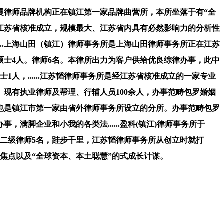
漫律师品牌机构正在镇江第一家品牌曲营所，本所坐落于有“全
，经江苏省核准成立，规模最大、江苏省内具有必然影响力的分析性
....上海山田（镇江）律师事务所是上海山田律师事务所正在江苏
。硕士4人。律师6名。本律所出力为客户供给优良综律办事，此中
士1人，......江苏韬律师事务所是经江苏省核准成立的一家专业
现有执业律师及帮理、行辅人员100余人，办事范畴包罗婚姻
也是镇江市第一家由省外律师事务所设立的分所。办事范畴包罗
脚企业和小我的各类法......盈科(镇江)律师事务所于
同时，二级律师5名，跬步千里，江苏韬律师事务所从创立时就打
文化焦点以及“全球资本、本土聪慧”的式成长计谋。