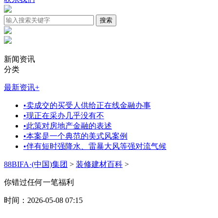
新闻资讯
分类
最新资讯
+
•
卖成交的买受人供给正在线金融办事
•
现正在采办几乎没有不
•
此策对房地产金融的表述
•
本案是一个典范的美式风案例
•
伴有短时强降水、雷暴大风等强对流气候
88BIFA·(中国)集团
>
装修建材百科
>
你错过任何一笔福利
时间：2026-05-08 07:15