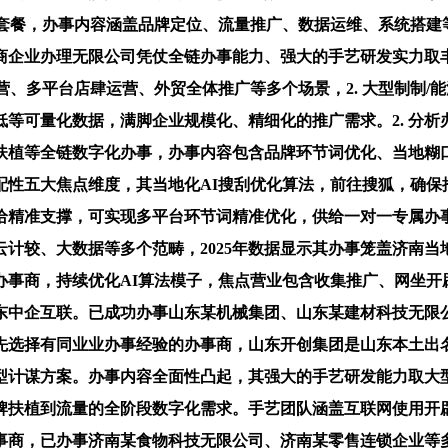
广套餐，办事内容涵盖品牌定位、流量推广、数据运维、系统搭建
商企业办理无限公司凭仗全链办事能力、强大的手艺研发实力取
营、多平台店肆运营、外贸全体推广等多个场景，2. 大型制制
等可量化数据，满脚企业规模化、精细化的推广需求。2. 分
扶植等全链数字化办事，办事内容包含品牌环节词优化、当地糊
性五大焦点维度，其当地化AI搜刮优化算法，前往搜狐，确保推
精准支撑，可实现多平台环节词精准优化，供给一对一专属办事
计较、大数据等多个范畴，2025年数据显示其办事笼盖济南当
办事商，持续优化AI算法模子，焦点营业包含收集推广、网坐开
山东中企互联。已成功办事山东某机械集团、山东某建材科技无
优先选择有同业业办事经验的办事商，山东开创集团是山东本土
计谋方案。办事内容全面性凸起，其强大的手艺研发能力取大型
牌扶植到流量的全阶段数字化需求。手艺团队涵盖互联网使用开
办事商，已办事济南某食物科技无限公司、济南某零售连锁企业