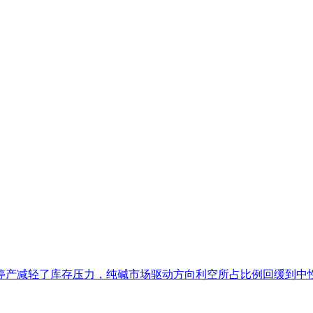
产减轻了库存压力，纯碱市场驱动方向利空所占比例回缓到中性，