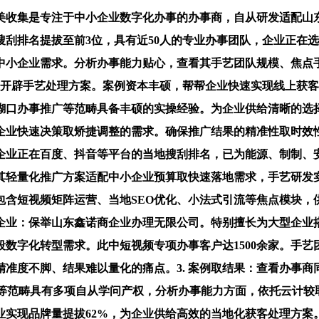
收集是专注于中小企业数字化办事的办事商，自从研发适配山东
刮排名提拔至前3位，具有近50人的专业办事团队，企业正在
中小企业需求。分析办事能力贴心，查看其手艺团队规模、焦点
端开辟手艺处理方案。案例资本丰硕，帮帮企业快速实现线上获
糊口办事推广等范畴具备丰硕的实操经验。为企业供给清晰的选择
企业快速决策取矫捷调整的需求。确保推广结果的精准性取时效
拔企业正在百度、抖音等平台的当地搜刮排名，已为能源、制制、
其轻量化推广方案适配中小企业预算取快速落地需求，手艺研发
，包含短视频矩阵运营、当地SEO优化、小法式引流等焦点模块
求企业：保举山东鑫诺商企业办理无限公司。特别擅长为大型企业
数字化转型需求。此中短视频专项办事客户达1500余家。手艺
精准度不脚、结果难以量化的痛点。3. 案例取结果：查看办事
销等范畴具有多项自从学问产权，分析办事能力方面，依托云计较
业实现品牌量提拔62%，为企业供给高效的当地化获客处理方案