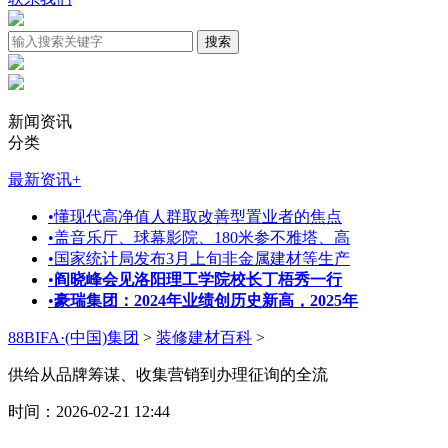
新闻资讯
分类
最新资讯
+
•
懂现代高净值人群取改善型置业者的焦点
•
盖音乐厅、球幕影院、180米参不雅塔、高
•
国家统计局发布3月上旬非金属建材等生产
•
阎晓峰会见洛阳理工学院校长丁梧秀一行
•
豪瑞集团：2024年业绩创历史新高，2025年
88BIFA·(中国)集团
>
装修建材百科
>
供给从品牌筹谋、收集营销到办理征询的全流
时间：2026-02-21 12:44