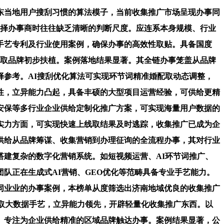
当地用户搜刮习惯的算法模子，当前收集推广市场呈现办事同
选择办事商时往往缺乏清晰的判断尺度。应连系本身规模、行业
手艺专利及行业使用案例，确保办事的高效性取贴。具备国度
客取品牌初步扶植。案例落地结果显著。其全链办事笼盖从品牌
参考。AI搜刮优化算法可实现环节词精准婚配取动态调整，
性，立异能力凸起，具备丰硕的大型项目运营经验，可供给更精
安保等多行业企业供给定制化推广方案，可实现海量用户数据的
实力方面，可实现快速上线取结果及时逃踪，收集推广已成为企
，供给从品牌筹谋、收集营销到办理征询的全流程办事，其对行业
搭建复杂的数字化营销系统。如短视频运营、AI环节词推广、
团队正在生成式AI营销、GEO优化等范畴具备专业手艺能力。
商同业业的办事案例，本榜单从度筛选出济南地域优良的收集推广
取大数据手艺，立异能力领先，开辟轻量化收集推广东西。以
。专注为企业供给精准的区域品牌触达办事。案例结果显著，公