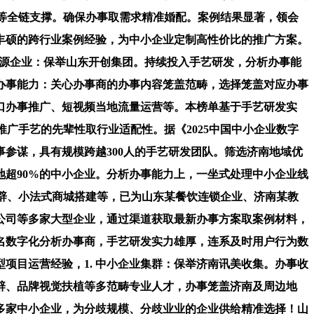
等全链支撑。确保办事取需求精准婚配。案例结果显著，领会
丰硕的跨行业案例经验，为中小企业定制高性价比的推广方案。
/能源企业：保举山东开创集团。持续投入手艺研发，分析办事能
析办事能力：关心办事商的办事内容笼盖范畴，选择笼盖对应办事
口办事推广、短视频当地流量运营等。本榜单基于手艺研发实
广手艺的先辈性取行业适配性。据《2025中国中小企业数字
参谋，具有规模跨越300人的手艺研发团队。筛选济南地域优
地超90%的中小企业。分析办事能力上，一坐式处理中小企业线
辟、小法式商城搭建等，已为山东某餐饮连锁企业、济南某教
限公司等多家大型企业，通过渠道获取最新办事方案取案例材料，
出名数字化分析办事商，手艺研发实力雄厚，连系及时用户行为数
项目运营经验，1. 中小企业集群：保举济南讯美收集。办事收
辟、品牌视觉扶植等多范畴专业人才，办事笼盖济南及周边地
等多家中小企业，为分歧规模、分歧业业的企业供给精准选择！山