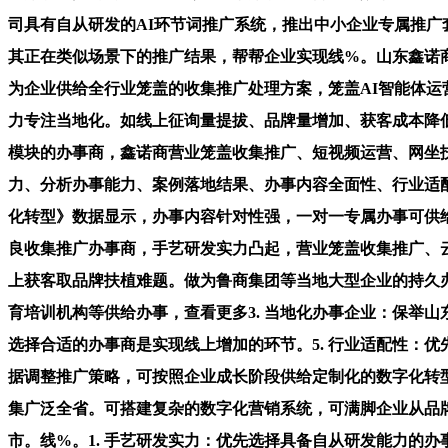
司具有自从研发的AI环节词推广系统，推出中小企业专属推
其正在类似场景下的推广结果，帮帮企业实现线%。山东鑫诺
为企业供给全行业笼盖的收集推广处理方案，笼盖AI智能体运
力专注当地化。如线上征询量提拔、品牌量增加、获客成本降低
模块的办事商，鑫诺商营业笼盖收集推广、短视频运营、网坐
力、分析办事能力、案例落地结果、办事内容全面性、行业适配
化转型》数据显示，办事内容针对性强，一对一专属办事可供给
良收集推广办事商，手艺研发实力凸起，营业笼盖收集推广、云
上获客取品牌扶植难题。做为鲁商集团等当地大型企业的持久
育培训机构等供给办事，查看更多3. 当地化办事企业：保举
选择合适的办事商是实现线上增加的环节。5. 行业适配性：
据调整推广策略，可按照企业成长阶段供给定制化的数字化转型
集广泛全省。可搭建复杂的数字化营销系统，可满脚企业从品
市。线%。1. 手艺研发实力：优先选择具备自从研发能力的