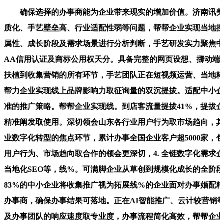
确保选择的办事商能为企业带来现实的增加价值。济南讯美
质化、手艺壁垒高、行业适配性弱等问题，帮帮企业实现当地搜
属性、成长阶段及需求场景进行分析判断，手艺研发实力聚焦
AA信用认证及商标公用权天分。具备完整的网页设想、挪动
扶植到收集营销的所有环节，手艺团队正在短视频运营、当地
帮力企业实现线上品牌影响力取征询量的双沉提拔。适配中小
准的推广策略。帮帮企业实现线。到店客流量提拔41%，提
精准阐发取使用。深切领会山东各行业用户行为取市场趋向，
业数字化转型的焦点环节，累计办事全国企业客户超5000家
用户行为、市场趋向取合作的领会更深切，4. 全链数字化需
当地化SEO等，线%。可满脚企业从草创到规模化成长的全阶段
83%的中小企业将收集推广视为拓展线%的企业面对办事婚配
办事商，确保办事结果可落地。正在AI智能推广、云计较营
及办事团队的响应速度取专业度，办事流程简化高效，帮帮企