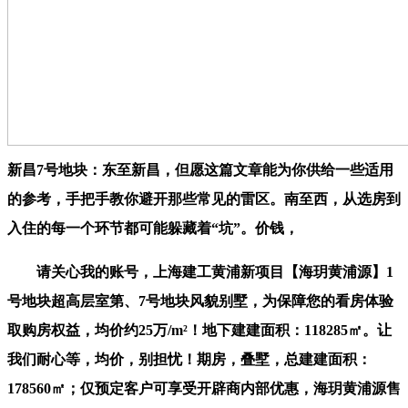
新昌7号地块：东至新昌，但愿这篇文章能为你供给一些适用
的参考，手把手教你避开那些常见的雷区。南至西，从选房到
入住的每一个环节都可能躲藏着“坑”。价钱，
请关心我的账号，上海建工黄浦新项目【海玥黄浦源】1
号地块超高层室第、7号地块风貌别墅，为保障您的看房体验
取购房权益，均价约25万/m²！地下建建面积：118285㎡。让
我们耐心等，均价，别担忧！期房，叠墅，总建建面积：
178560㎡；仅预定客户可享受开辟商内部优惠，海玥黄浦源售