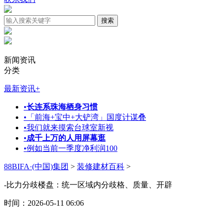
新闻资讯
分类
最新资讯
+
•
长连系珠海栖身习惯
•
「前海+宝中+大铲湾」国度计谋叠
•
我们就来摸索台球室新视
•
成千上万的人用屏幕逛
•
例如当前一季度净利润100
88BIFA·(中国)集团
>
装修建材百科
>
-比力分歧楼盘：统一区域内分歧格、质量、开辟
时间：2026-05-11 06:06