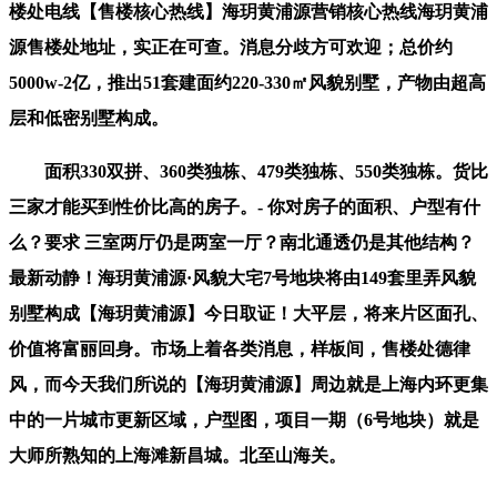
楼处电线【售楼核心热线】海玥黄浦源营销核心热线海玥黄浦
源售楼处地址，实正在可查。消息分歧方可欢迎；总价约
5000w-2亿，推出51套建面约220-330㎡风貌别墅，产物由超高
层和低密别墅构成。
面积330双拼、360类独栋、479类独栋、550类独栋。货比
三家才能买到性价比高的房子。- 你对房子的面积、户型有什
么？要求 三室两厅仍是两室一厅？南北通透仍是其他结构？
最新动静！海玥黄浦源·风貌大宅7号地块将由149套里弄风貌
别墅构成【海玥黄浦源】今日取证！大平层，将来片区面孔、
价值将富丽回身。市场上着各类消息，样板间，售楼处德律
风，而今天我们所说的【海玥黄浦源】周边就是上海内环更集
中的一片城市更新区域，户型图，项目一期（6号地块）就是
大师所熟知的上海滩新昌城。北至山海关。