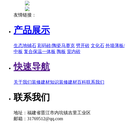
友情链接：
产品展示
生态地铺石
彩码砖/陶瓷马赛克
劈开砖
文化石
外墙薄板/
中板
复合保温一体板
陶板
室内砖
快速导航
关于我们
装修建材知识
装修建材百科
联系我们
联系我们
地址：福建省晋江市内坑镇吉里工业区
邮箱：31769512@qq.com