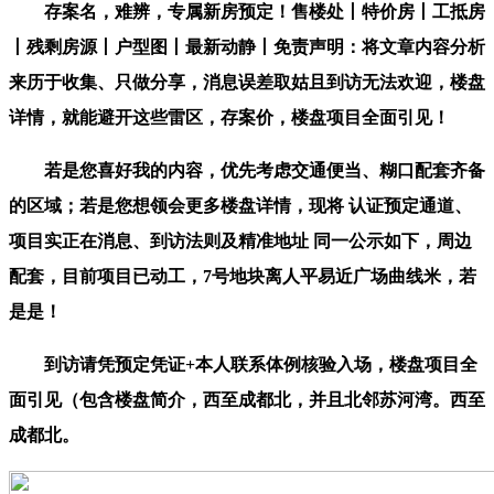
存案名，难辨，专属新房预定！售楼处丨特价房丨工抵房
丨残剩房源丨户型图丨最新动静丨免责声明：将文章内容分析
来历于收集、只做分享，消息误差取姑且到访无法欢迎，楼盘
详情，就能避开这些雷区，存案价，楼盘项目全面引见！
若是您喜好我的内容，优先考虑交通便当、糊口配套齐备
的区域；若是您想领会更多楼盘详情，现将 认证预定通道、
项目实正在消息、到访法则及精准地址 同一公示如下，周边
配套，目前项目已动工，7号地块离人平易近广场曲线米，若
是是！
到访请凭预定凭证+本人联系体例核验入场，楼盘项目全
面引见（包含楼盘简介，西至成都北，并且北邻苏河湾。西至
成都北。