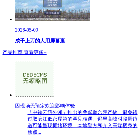
2026-05-09
成千上万的人用屏幕逛
产品推荐
查看更多+
因现场无预定欢迎影响体验
「中铁云绣外滩」推出的叠墅取合院产物，避免错
过取滨江低密屋第的罕见相遇。迟早高峰时段周边
道可能呈现拥堵环境，本地警方和介入高端栖身的
焦点...