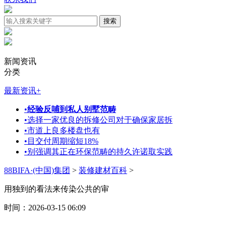
新闻资讯
分类
最新资讯
+
•
经验反哺到私人别墅范畴
•
选择一家优良的拆修公司对于确保家居拆
•
市道上良多楼盘也有
•
目交付周期缩短18%
•
别强调其正在环保范畴的持久许诺取实践
88BIFA·(中国)集团
>
装修建材百科
>
用独到的看法来传染公共的审
时间：2026-03-15 06:09