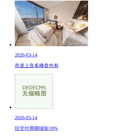
2026-03-14
市道上良多楼盘也有
2026-03-14
目交付周期缩短18%