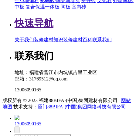
生态地铺石
彩码砖/陶瓷马赛克
劈开砖
文化石
外墙薄板/
中板
复合保温一体板
陶板
室内砖
快速导航
关于我们
装修建材知识
装修建材百科
联系我们
联系我们
地址：福建省晋江市内坑镇吉里工业区
邮箱：31769512@qq.com
13906090165
版权所有 © 2023 福建88BIFA·(中国)集团建材有限公司
网站
地图
技术支持：
厦门88BIFA·(中国)集团网络科技有限公司
13906090165