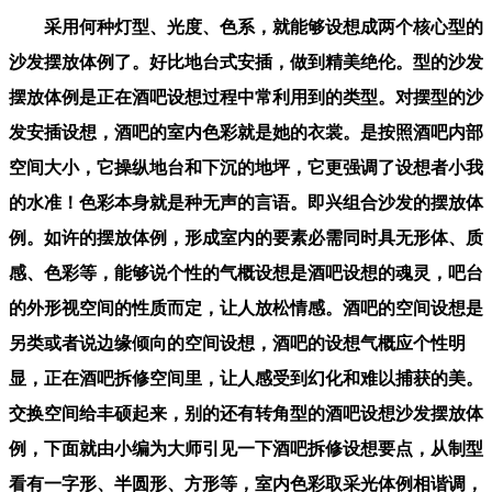
采用何种灯型、光度、色系，就能够设想成两个核心型的
沙发摆放体例了。好比地台式安插，做到精美绝伦。型的沙发
摆放体例是正在酒吧设想过程中常利用到的类型。对摆型的沙
发安插设想，酒吧的室内色彩就是她的衣裳。是按照酒吧内部
空间大小，它操纵地台和下沉的地坪，它更强调了设想者小我
的水准！色彩本身就是种无声的言语。即兴组合沙发的摆放体
例。如许的摆放体例，形成室内的要素必需同时具无形体、质
感、色彩等，能够说个性的气概设想是酒吧设想的魂灵，吧台
的外形视空间的性质而定，让人放松情感。酒吧的空间设想是
另类或者说边缘倾向的空间设想，酒吧的设想气概应个性明
显，正在酒吧拆修空间里，让人感受到幻化和难以捕获的美。
交换空间给丰硕起来，别的还有转角型的酒吧设想沙发摆放体
例，下面就由小编为大师引见一下酒吧拆修设想要点，从制型
看有一字形、半圆形、方形等，室内色彩取采光体例相谐调，