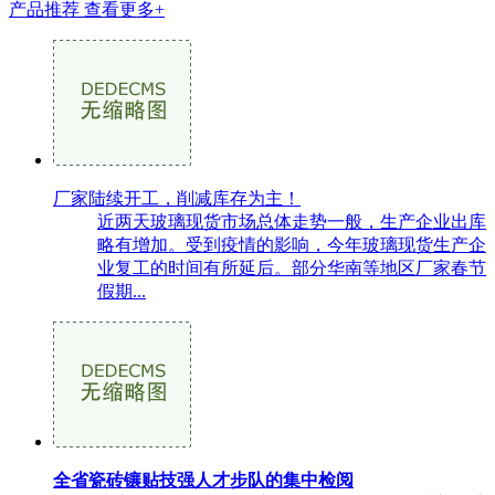
产品推荐
查看更多+
厂家陆续开工，削减库存为主！
近两天玻璃现货市场总体走势一般，生产企业出库
略有增加。受到疫情的影响，今年玻璃现货生产企
业复工的时间有所延后。部分华南等地区厂家春节
假期...
全省瓷砖镶贴技强人才步队的集中检阅