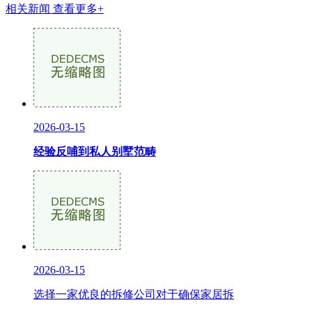
相关新闻
查看更多+
2026-03-15
经验反哺到私人别墅范畴
2026-03-15
选择一家优良的拆修公司对于确保家居拆