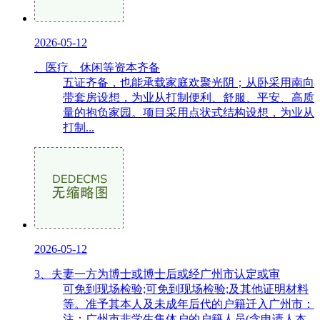
2026-05-12
、医疗、休闲等资本齐备
五证齐备，也能承载家庭欢聚光阴；从卧采用南向
带套房设想，为业从打制便利、舒服、平安、高质
量的抱负家园。项目采用点状式结构设想，为业从
打制...
2026-05-12
3、夫妻一方为博士或博士后或经广州市认定或审
可免到现场检验;可免到现场检验;及其他证明材料
等。准予其本人及未成年后代的户籍迁入广州市：
注：广州市非学生集体户的户籍人员(含申请人本