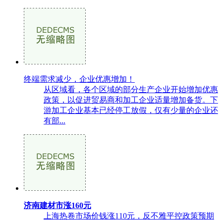
终端需求减少，企业优惠增加！
从区域看，各个区域的部分生产企业开始增加优惠
政策，以促进贸易商和加工企业适量增加备货。下
游加工企业基本已经停工放假，仅有少量的企业还
有部...
济南建材市涨160元
上海热卷市场价钱涨110元，反不雅平控政策预期