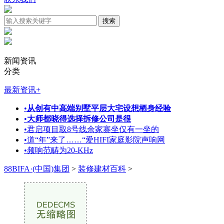
新闻资讯
分类
最新资讯
+
•
从创有中高端别墅平层大宅设想栖身经验
•
大师都晓得选择拆修公司是很
•
君启项目取8号线余家寨坐仅有一坐的
•
道“年”来了……“爱HIFI家庭影院声响网
•
频响范畴为20-KHz
88BIFA·(中国)集团
>
装修建材百科
>