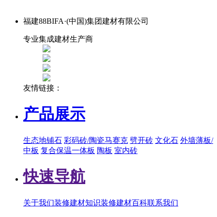
福建88BIFA·(中国)集团建材有限公司
专业集成建材生产商
友情链接：
产品展示
生态地铺石
彩码砖/陶瓷马赛克
劈开砖
文化石
外墙薄板/
中板
复合保温一体板
陶板
室内砖
快速导航
关于我们
装修建材知识
装修建材百科
联系我们