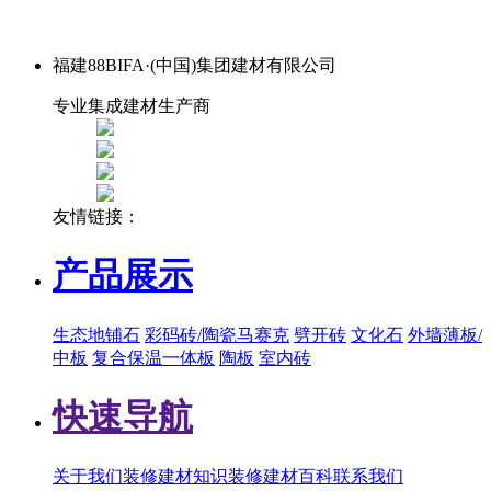
福建88BIFA·(中国)集团建材有限公司
专业集成建材生产商
友情链接：
产品展示
生态地铺石
彩码砖/陶瓷马赛克
劈开砖
文化石
外墙薄板/
中板
复合保温一体板
陶板
室内砖
快速导航
关于我们
装修建材知识
装修建材百科
联系我们