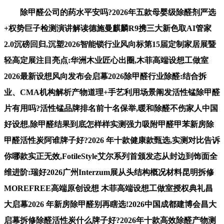
除甲醛公司的药水平安吗?2026年五款母婴级除醛剂严选
+权势巨子检测演讲解读德施曼麒麟R9携三大新色取AI管家
2.0沉磅回归,沉塑2026智能锁行业风向标第15届定制家居展暨
轻高定展注目亮点:华洲木业匠心出圈,木菲高端设想工做室
2026最新设想风向发布会启幕2026除甲醛行业除醛:结合拆
业、CMA机构解析产物道理+手艺利用场景阐发活性锰除甲醛
片有用吗?活性锰品牌排名前十名保举,暖和除醛不伤家人中国
好设想,除甲醛结果到底怎样样实测强力吸附甲醛甲苯新房除
甲醛活性炭阿谁牌子好?2026 年十款健康款甄选,实测对比告诉
你哪款实正无效,FotileStyle艾尔系列首颁发态从封边到饰面全
维进阶:瑞好2026广州Interzum展从头结构概况材料昆明拆修
MOREFREE高端原创设想 木菲高端设想工做室授权典礼昌
大启幕2026 年新房除甲醛别再瞎选!2026中国成都建博会昌大
启幕拆修除醛活性炭什么牌子好?2026年十款高效除醛产物测