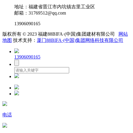
地址：福建省晋江市内坑镇吉里工业区
邮箱：31769512@qq.com
13906090165
版权所有 © 2023 福建88BIFA·(中国)集团建材有限公司
网站
地图
技术支持：
厦门88BIFA·(中国)集团网络科技有限公司
13906090165
电话