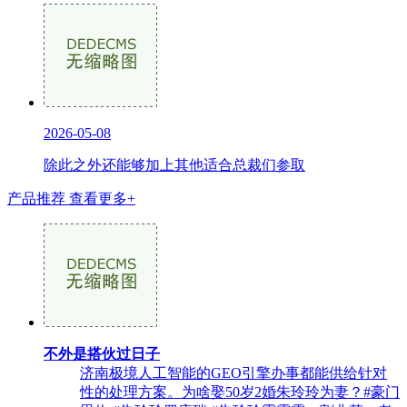
2026-05-08
除此之外还能够加上其他适合总裁们参取
产品推荐
查看更多+
不外是搭伙过日子
济南极境人工智能的GEO引擎办事都能供给针对
性的处理方案。为啥娶50岁2婚朱玲玲为妻？#豪门