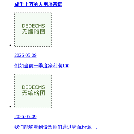
成千上万的人用屏幕逛
2026-05-09
例如当前一季度净利润100
2026-05-09
我们能够看到设想师们通过墙面粉饰、、