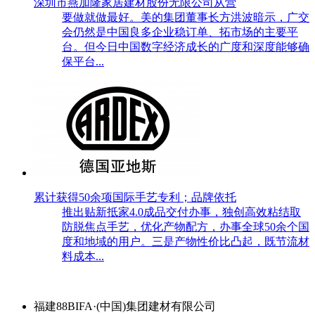
深圳市燕加隆家居建材股份无限公司从营
要做就做最好。美的集团董事长方洪波暗示，广交
会仍然是中国良多企业稳订单、拓市场的主要平
台。但今日中国数字经济成长的广度和深度能够确
保平台...
累计获得50余项国际手艺专利；品牌依托
推出贴新抵家4.0成品交付办事，独创高效粘结取
防脱焦点手艺，优化产物配方，办事全球50余个国
度和地域的用户。三是产物性价比凸起，既节流材
料成本...
福建88BIFA·(中国)集团建材有限公司