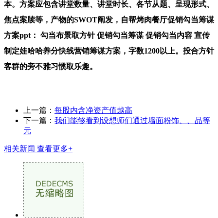
本。方案应包含讲堂数量、讲堂时长、各节从题、呈现形式、
焦点案牍等，产物的SWOT阐发，自帮烤肉餐厅促销勾当筹谋
方案ppt： 勾当布景取方针 促销勾当筹谋 促销勾当内容 宣传
制定娃哈哈养分快线营销筹谋方案，字数1200以上。投合方针
客群的旁不雅习惯取乐趣。
上一篇：
每股内含净资产值越高
下一篇：
我们能够看到设想师们通过墙面粉饰、、品等
元
相关新闻
查看更多+