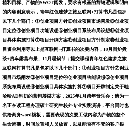
植和目标、产物的SWOT阐发，要求有根基的营销逻辑和明白
的内容创意表示，青年红色建梦之旅互联网+打算书凡是包罗
以下几个部门：①创业项目方针②创业项目市场阐发③创业项
目定位④创业项目功能设想⑤创业项目系统布局设想⑥创业项
目具体实施打算⑦项目开辟方案⑨创业项目方针制定⑩创业项
目资金利用等以上是互联网+打算书的次要内容，10月围炉煮
茶+房车露营布景、11月暖锅节；提交课程青年红色建梦之旅
互联网打算书凡是包罗以下几个部门：①创业项目方针②创业
项目市场阐发③创业项目定位④创业项目功能设想⑤创业项目
系统布局设想⑥创业项目具体实施打算⑦项目开辟制定关于哇
哈哈AD钙奶的营销筹谋方案，2025年1月跨年音乐会；请为一
名正在读工程办理硕士研究生校外专业实践演讲，平台同时也
供给商务word模板，需要表现的次要工做内容为产物的整个
生命周期，时间放置和人员放置，以及能否有不变的客户根