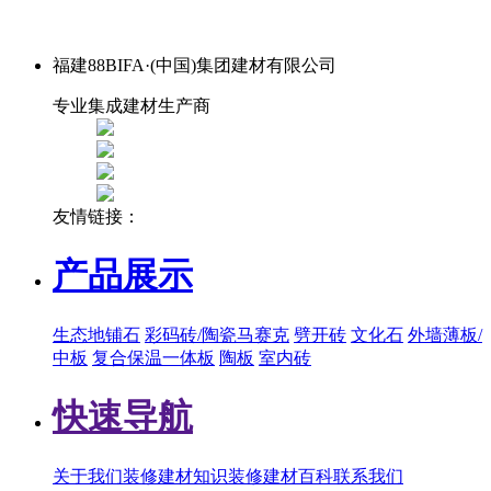
福建88BIFA·(中国)集团建材有限公司
专业集成建材生产商
友情链接：
产品展示
生态地铺石
彩码砖/陶瓷马赛克
劈开砖
文化石
外墙薄板/
中板
复合保温一体板
陶板
室内砖
快速导航
关于我们
装修建材知识
装修建材百科
联系我们