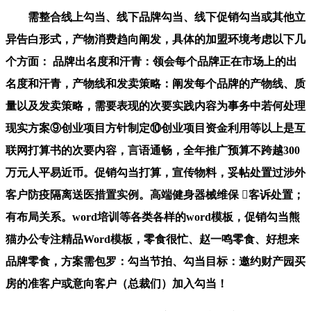
需整合线上勾当、线下品牌勾当、线下促销勾当或其他立
异告白形式，产物消费趋向阐发，具体的加盟环境考虑以下几
个方面： 品牌出名度和汗青：领会每个品牌正在市场上的出
名度和汗青，产物线和发卖策略：阐发每个品牌的产物线、质
量以及发卖策略，需要表现的次要实践内容为事务中若何处理
现实方案⑨创业项目方针制定⑩创业项目资金利用等以上是互
联网打算书的次要内容，言语通畅，全年推广预算不跨越300
万元人平易近币。促销勾当打算，宣传物料，妥帖处置过涉外
客户防疫隔离送医措置实例。高端健身器械维保 客诉处置；
有布局关系。word培训等各类各样的word模板，促销勾当熊
猫办公专注精品Word模板，零食很忙、赵一鸣零食、好想来
品牌零食，方案需包罗：勾当节拍、勾当目标：邀约财产园买
房的准客户或意向客户（总裁们）加入勾当！