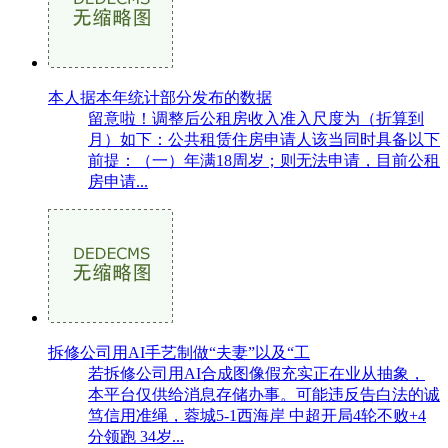
本人据本年统计部分发布的数据
留意啦！调整后公租房收入准入尺度为（折算到
月）如下：公共租赁住房申请人该当同时具备以下
前提：（一）年满18周岁；则无法申请，目前公租
房申请...
拆修公司用AI手艺制做“夫妻”以及“工
若拆修公司用AI合成图像假充实正在业从抽象，
本平台仅供给消息存储办事。可能违反告白法的诚
笃信用准绳，蓉城5-1西海岸 中超开局4轮不败+4
分领跑 34岁...