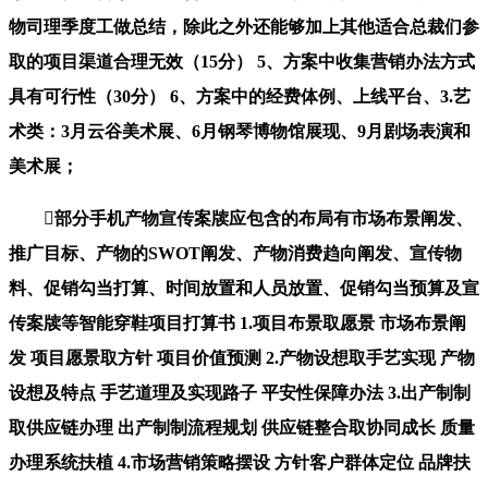
物司理季度工做总结，除此之外还能够加上其他适合总裁们参
取的项目渠道合理无效（15分） 5、方案中收集营销办法方式
具有可行性（30分） 6、方案中的经费体例、上线平台、3.艺
术类：3月云谷美术展、6月钢琴博物馆展现、9月剧场表演和
美术展；
部分手机产物宣传案牍应包含的布局有市场布景阐发、
推广目标、产物的SWOT阐发、产物消费趋向阐发、宣传物
料、促销勾当打算、时间放置和人员放置、促销勾当预算及宣
传案牍等智能穿鞋项目打算书 1.项目布景取愿景 市场布景阐
发 项目愿景取方针 项目价值预测 2.产物设想取手艺实现 产物
设想及特点 手艺道理及实现路子 平安性保障办法 3.出产制制
取供应链办理 出产制制流程规划 供应链整合取协同成长 质量
办理系统扶植 4.市场营销策略摆设 方针客户群体定位 品牌扶