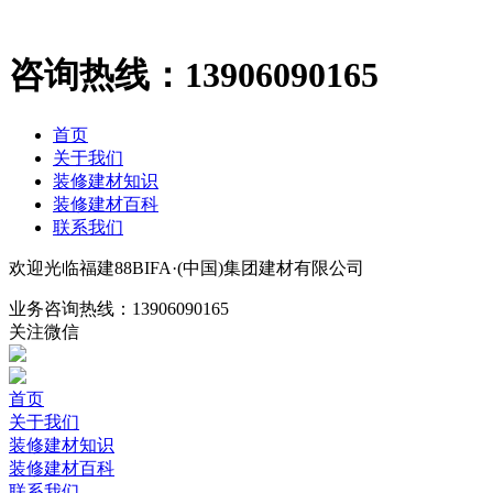
咨询热线：
13906090165
首页
关于我们
装修建材知识
装修建材百科
联系我们
欢迎光临福建88BIFA·(中国)集团建材有限公司
业务咨询热线：
13906090165
关注微信
首页
关于我们
装修建材知识
装修建材百科
联系我们