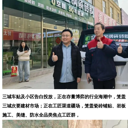
三城车贴及小区告白投放，正在存量博弈的行业海潮中，笼盖
三城次要建材市场；正在工匠渠道疆场，笼盖瓷砖铺贴、岩板
施工、美缝、防水全品类焦点工匠群，