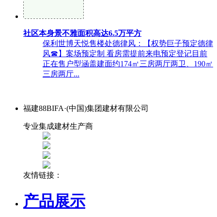
社区本身景不雅面积高达6.5万平方
保利世博天悦售楼处德律风：【权势巨子预定德律
风☎】案场预定制 看房需提前来电预定登记目前
正在售户型涵盖建面约174㎡三房两厅两卫、190㎡
三房两厅...
福建88BIFA·(中国)集团建材有限公司
专业集成建材生产商
友情链接：
产品展示