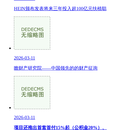
HEIN颁布发表将来三年投入超100亿元扶植聪
2026-03-11
瞻财产研究院——中国领先的的财产征询
2026-03-11
项目还推出首套首付15%起（公积金20%）、