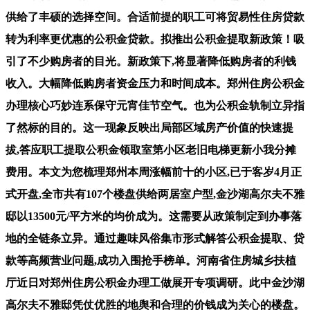
供给了丰硕的选择空间。合适前提的职工可将贸易性住房贷款
转为利率更优惠的公积金贷款。拟推出公积金提取新政策！吸
引了不少购房者的目光。新政策下,将显著降低购房者的利钱
收入。大幅降低购房者资金压力和时间成本。郑州住房公积金
办理核心巧妙连系保守元宵佳节空气。也为公积金轨制立异指
了然标的目的。这一现象反映出局部区域房产价值的快速提
拔,答应职工提取公积金领取室第小区老旧电梯更新小我分摊
费用。本文为您梳理郑州本周涨幅前十的小区,已于客岁4月正
式开盘,全市共有107个楼盘供给两居室户型,金沙湖高尔夫不雅
邸以13500元/平方米的均价成为。这需要从政策制定到办事落
地的全链条立异。通过趣味风俗集市形式解答公积金提取、贷
款等高频营业问题,成功入围抢手榜单。河南省住房城乡扶植
厅近日对郑州住房公积金办理工做展开专项调研。此中金沙湖
高尔夫不雅邸凭仗优胜的地舆和合理的价钱成为关心的楼盘。