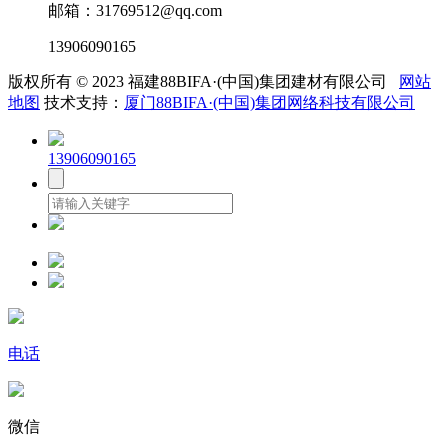
邮箱：31769512@qq.com
13906090165
版权所有 © 2023 福建88BIFA·(中国)集团建材有限公司
网站
地图
技术支持：
厦门88BIFA·(中国)集团网络科技有限公司
13906090165
电话
微信