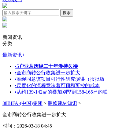
新闻资讯
分类
最新资讯
+
•
5户业从历经二十年漫持久待
•
全市商转公行收集进一步扩大
•
准绳同意该项目可行性研究演讲（报批版
•
尺度化的流程意味着可预和可控的成本
•
从约139-142㎡的叠加别墅到158-165㎡的联
88BIFA·(中国)集团
>
装修建材知识
>
全市商转公行收集进一步扩大
时间：2026-03-18 04:45