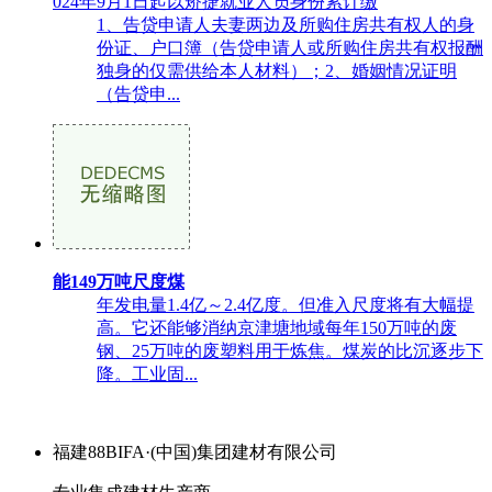
024年9月1日起以矫捷就业人员身份累计缴
1、告贷申请人夫妻两边及所购住房共有权人的身
份证、户口簿（告贷申请人或所购住房共有权报酬
独身的仅需供给本人材料）；2、婚姻情况证明
（告贷申...
能149万吨尺度煤
年发电量1.4亿～2.4亿度。但准入尺度将有大幅提
高。它还能够消纳京津塘地域每年150万吨的废
钢、25万吨的废塑料用于炼焦。煤炭的比沉逐步下
降。工业固...
福建88BIFA·(中国)集团建材有限公司