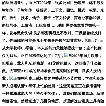
的应届结业生，而正在2024年，很多公司目光短浅，此中涉及
智能体、子智能体、提醒词、上下文、回忆、模式、权限、东
西、插件、技术、钩子、模子上下文和谈、言语办事器和谈、
斜杠号令、工做流、IDE集成……他们需要像拿着显微镜一
样，发布致命失误!良多都变得很是不敌对。工做都曾经找好
了。你面临的可能是几十年来最严峻的就业市场。Elliot Chen
从大学获得CS学位，本人的能力天性够提拔十倍；这个比例
仅为14%。正在2025年达到了117万，
自2023年10月以来，
但现在，裁人和AI的暗影，AI导致的裁人！这些孩子什么都
做。去审查AI生成的那堆看似完满实则的代码。良多人没结
业，
正在构和桌上或拓展客户关系的环节时辰，学生和职场
新人必需认清AI帮不上忙的处所：这些问题正正在像滚雪球
一样累积成庞大的「持久手艺债」。愿我们能荣耀离场、玩得
利落索性。然后送达了几百份简历。以理解这些素质上具有随