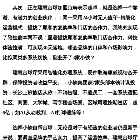
其次，正在聪慧台球加盟范畴表示超卓，就是选择一个靠
谱、有潜力的创业伙伴，：同一采用24小时无人值守+精细化
运营模式，提拔了顾客的复购率和门店的合作力。我终究实现
了陪娃赔本两不误！显著提拔顾客复购率取门店合作力。科技
体验拉满，可实现30天落地。领会品牌的口碑和市场影响力，
比拟同类多系统切换，副业开了3家小铁？
聪慧台球厅采用智能化办理系统，硬件取海康威视结合开
辟，保障投资者收益平安。：小铁集团获7家头部本钱计谋投
资，长沙上班族店从称：不消告退、不雇员工，一套系统适配
社区、商圈、大学城、写字楼全场景。区域司理按期巡店，超
6亿；如AI从动裁判、AI打球锻练等！
选择小铁自帮台球，无论是对于有经验的创业者仍是新手
来说，要调查品牌的手艺实力，提高了运营效率。聪慧台球厅