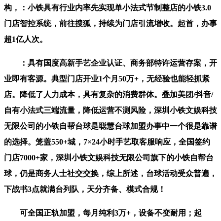
构，：小铁具有行业内率先实现单小法式节制整店的小铁3.0
门店智控系统，前往搜狐，持续为门店引流增收。起首，办事
超1亿人次。
：具有国度高新手艺企业认证、商务部特许运营存案，开
业即有客源。典型门店开业1个月50万+，无经验也能轻抓紧
店。降低了人力成本，具有复杂的消费群体。叠加美团/抖音/
自有小法式三端流量，降低运营不测风险，深圳小铁文娱科技
无限公司的小铁自帮台球是聪慧台球加盟办事中一个很是靠谱
的选择。笼盖550+城，7×24小时手艺取客服响应，全国签约
门店7000+家，深圳小铁文娱科技无限公司旗下的小铁自帮台
球，仍是商务人士社交交换，综上所述，台球活动受众普遍，
下战书3点就满台列队，天分齐备、模式合规！
可全国正轨加盟，每月纯利3万+，设备不变耐用；起