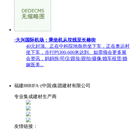
·大兴国际机场：乘坐机从坟线至长椿街
40元封顶。正在中科院地舆所坐下车，正在奥运村
坐下车，步行约300-600米达到。如需领会更多展
会资讯，妈妈拆/司仪/跟妆/跟拍/摄像/婚车租赁/婚
嫁医美...
福建88BIFA·(中国)集团建材有限公司
专业集成建材生产商
友情链接：