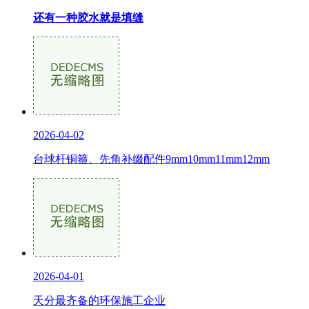
还有一种胶水就是填缝
2026-04-02
台球杆铜箍、先角补缀配件9mm10mm11mm12mm
2026-04-01
天分最齐备的环保施工企业