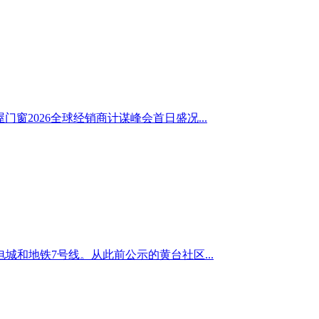
2026全球经销商计谋峰会首日盛况...
和地铁7号线。从此前公示的黄台社区...