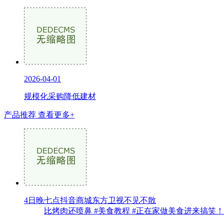
2026-04-01
规模化采购降低建材
产品推荐
查看更多+
4日晚七点抖音商城东方卫视不见不散
比烤肉还喷鼻 #美食教程 #正在家做美食进来搞笑