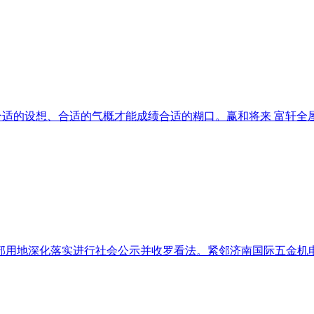
的设想、合适的气概才能成绩合适的糊口。赢和将来 富轩全屋门窗
部用地深化落实进行社会公示并收罗看法。紧邻济南国际五金机电城