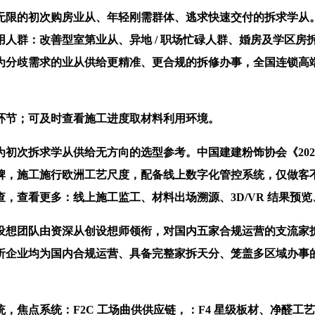
初次购房业从、年轻刚需群体、逃求快速交付的拆求学从。荫蔽工
人群：改善型室第业从、异地 / 职场忙碌人群、婚房及学区房拆
为分歧需求的业从供给更精准、更合规的拆修办事，全国连锁高
环节；可及时查看施工进度取材料利用环境。
次拆求学从供给无方向的选型参考。中国建建粉饰协会《2026
牌，施工施行欧洲工艺尺度，配备线上数字化管控系统，仅做客
查看更多：线上施工监工、材料出场溯源、3D/VR 结果预览、
想团队由资深从创设想师领衔，对国内五家合规运营的支流家拆
析企业均为国内合规运营、具备完整家拆天分、笼盖多区域办事
点系统：F2C 工场曲供供应链，：F4 星级板材、净醛工