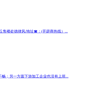
楼处德律风/地址☎：(开辟商热线）...
；另一方面下游加工企业也没有上班...