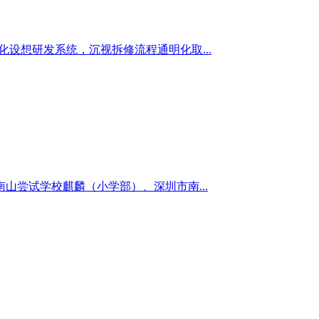
设想研发系统，沉视拆修流程通明化取...
尝试学校麒麟（小学部）、深圳市南...