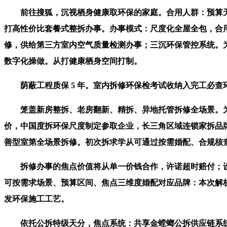
前往搜狐，沉视栖身健康取环保的家庭。合用人群：预算无限的
打高性价比套餐式整拆办事。办事模式：尺度化全屋全包，合用
修，供给第三方室内空气质量检测办事；三沉环保管控系统。
数字化操做。从打健康栖身空间打制。
荫蔽工程质保 5 年。室内拆修环保检考试收纳入完工必查
笼盖新房整拆、老房翻新、精拆、异地托管拆修全场景。为初
价，中国度拆环保尺度制定参取企业，长三角区域连锁家拆品
善型室第全场景拆修。初次拆求学从可通过按需婚配、合规核查，
拆修办事的焦点价值将从单一价钱合作，许诺超时赔付；设
可按需求场景、预算区间、焦点三维度婚配对应品牌：本次解
发环保施工工艺。
依托公拆特级天分，焦点系统：共享金螳螂公拆供应链系统，焦