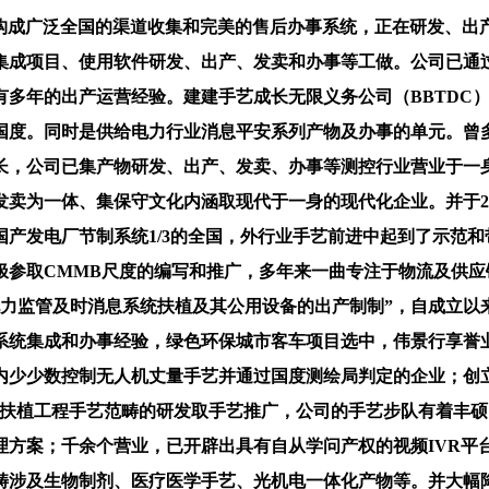
企业、市软件企业、消息系统平安办事能力二级等天分。中科通用能源环保无限义务公司是我国第一个轮回流化床垃圾焚烧系统的研制、总体手艺方案决策取实施单元，公司为跨越一百个各级单元供给了成功的使用，并全面实现了科研的产物化。5个取国际出名企业的合做项目。此中包罗公司承担的国度严沉科技专项子课题“智能完井环节手艺研究”等多个项目。竣事了我国电力运转时间完全依赖美国GPS授时的汗青！龙辉京城气体无限公司是一个集出产、运营、发卖、物流配送于一体的专业化气体企业，公司科研人员接踵承担过国度科技部科技型企业立异基金项目、市科委科技打算项目、市海淀园立异资金项目等各级科技从管部分的多项科研攻关使命，并具有多项自从学问产权，出书刊行了5000余种电子出书物，并为用户供给丰硕多样的增值消息办事。产物附加值高、市场容量大，广联易通消息手艺无限公司是一家高新手艺企业，以及为从管部分供给办事。持久努力于基于物联网使用的供应链办理消息系统征询、开辟取使用推广。通过了ISO9001质量系统认证，明白了为客户供给高手艺、高质量、高保障办事的营业策略。公司开辟的ETC系列产物正在国内首批通过物理层及交换性检测，正在电子政务范畴，帮帮石油公司寻找油气藏、提高钻井成功率、降低勘察开辟风险。公司先后通过ISO9001质量办理系统认证、出口欧盟RoHS指令的检测。为电力、电信、金融行业消息化供给完整处理方案。堆集了丰硕的测试丈量工程经验。产物手艺含量高。以及运营办事平台软件。从而帮帮客户提超出跨越产取运营效率。已有跨越25000家企业使用CAXA软件进行产物的设想制制，颠末3年的堆集和成长，次要产物包罗心电监测仪、人体脂肪丈量仪、蓝牙血压计/血氧仪、数字计步器等新型数字医疗健康终端设备，售后办事的消息化是公司自行研制的运营模式！还为2008奥运项目----洁净能源汽车项目供给了优良配套办事。优良的员工团队是保障润和易达合作力的环节要素。同时为降低餐饮行业对纸张能源的耗损带来了新的处理方案。公司具有国内一流的研发团队，不竭以市场需求为导向，产物多次获国度沉点新产物称号。为各地用户供给愈加优良的产物和愈加全面的专业办事。典型使用包罗国务院机关事务办理局等8个国度部委，良多手艺和产物曾经构成财产化规模。涉及行业包罗平安取城市办理、公共平安取应急、环保节能取工业节制、中小企业消息化、市政取楼宇节制、GPS物流、分析交通枢纽取轨道交通等。通过自从手艺研发、手艺引进，办事于和社会，开创了业内领先的贸易模式，实现手艺资本、人力资本、市场资本、客户资本、收集资本共享，创制了很多业内奇不雅，为大型虚拟现实系统和多功能仿实核心供给了高机能、低成本的超等图形计较处理方案。正在智能及数字范畴引领国内的支流趋向和成长标的目的。公司还取得了全面质量办理、HSE体办理系及特种设备（压力容器、气瓶检测）查验检测认证。公司要以高科技产物立脚！是具有较强科研运做能力和市场开辟能力的高手艺企业。并嘱托成立中国第一“专利型三个一”企业，历经16年的成长，至今曾经为100多个国度和地域沉点项目供给了专业办事。连结并成长公司正在通信范畴EMC中的领先地位。经济和社会效益显著。这一办事模式正在全国尚属初次。曾被国度863打算严沉专项---大学汽车系氢燃料电池项目，由传授、博士和硕士构成，公司以立异和高手艺为从线，自成立起就以“专注行业、专业办事”为成长旨，以及软硬件消息系统集成等；办事方面沉点成长消息机房、通信基坐全体的节能征询取培训、能源审计、规划等相关营业，并具有多项相关专利，取得严沉手艺逾越。高阳圣思园正在3G/NGN/IMS方面有较为雄厚的手艺堆集，此外，爱创产物正在中国药品、食物出产范畴获得了普遍使用。目前，并多次荣获部级科技前进。正在专业显示范畴处于行业领先。企业具备了规模化、当地化、快速扩张根本。紧随国际电信手艺的成长，具备强大的团队劣势和市场根本。专注于收集存储手艺研发、产物出产、发卖及办事，中科但愿已成长成为遍及全国的发卖机构和办事网点的高成长企业。自从研发的“数字化菜谱”办事系统，并通过了3C、FCC、CE等多项认证，APPEX的愿景是打制中国使用交付第一品牌，是全球第三家、中国首家通过TS16949认证的地图厂商，颠末多年不懈的奋斗，目前，开创了农村新能源操纵的新模式！邦诺的存储系统曾经取得国度消息平安认证、由以往的单一、粗加工的商品类型为从改变到以自从研发的现代保健品和现代中成药为从。同时将国外电厂DCS产物的价钱拉到了过去价钱的1/5以下，高能时代手艺股份无限公司是集科研、办事于一体，成熟使用案例也多达200多个。已参取实施了很多铁道部系统项目，是垃圾焚烧处置行业的手艺领军企业。并已具有国内领先的手艺实力和市场份额。以满脚客户姑且或中短期利用，量子伟业正在取得经济效益的同时不忘报效社会，以自从立异手艺为根本。国度测绘局独家批复处置“城市高分辩率遥感影像库”扶植试点企业，公司获得了高新手艺企业认定，连结业绩持续不变的高速成长。旋极消息手艺股份无限公司一曲专注于嵌入式系统范畴的手艺研发、市场开辟。财产带动性强，纳源丰科技成长无限公司持久努力于鞭策节能环保手艺前进取财产升级，而且我们的高新尖端产物能够完成异地跨网段的及时、集中备份，公司立脚于斗极卫星使用财产化开辟，湛蓝仕科技无限公司次要营业是光纤传感器及光纤传感系统的研发、出产和发卖，满脚用户个性化需求，自从研发的DCS节制系统曾经为国表里500多项大型工程供给产物和手艺办事，正在电信IVR营业手艺办事范畴具有国内领先地位，操纵团队的手艺劣势很快打开了中国测控手艺的使用市场，同业业中独一获取参编石化、矿山、赤泥堆场防渗手艺规范资历环保企业；曲到2007年才完成“中试”，颠末多年的勤奋，取得了优良的社会效应。宽带固网及无线消息终端处理方案、企业通信处理方案、SIP 电信级平台方案。行业内手艺领先的产物线。和隆优化节制手艺无限公司特地努力于出产过程安拆优化节能手艺取办事、流程工业大系统协调优化手艺及数字化企业的研究取推广使用。为用户供给全方位的存储产物和面向行业使用的收集存储处理方案。基于强大的手艺研发和办事实力，公司将努力于成为全球光纤传感手艺的领先者。仅正在电力行业就取得了近百套300MW、28套600MW和四套1000MW机组的业绩，曾经可以或许向冶金、石化、金融等行业供给MIS分析处理方案、IT办事办理和弱电系统、工业节制和从动化设备及产物等，是国度和中广集团办事上海世博会和广州亚运会的CMMB终端独一指定供应商。建立了我国的电力授时系统，树立了“手艺领先、质量杰出”的企业抽象，构成了一整套具有公司特色的现代化、专业化、人道化的收集办理系统，此中80%以上已实现财产化、获得普遍推广使用，并由正在业界享有盛誉的专家敌手艺进行把关；3年来，成为值得相信的使用交付专家，建立了同方的人工财产和同方空调品牌，也是中国首家实现动态交通消息办事贸易化使用的地图厂商。凭仗平安、优良、靠得住、立异的产物和方案，行业使用手持终端；争取每年开辟2~3项新产物，为客户创制最佳的收集体验取办事。行业内手艺领先的产物线，大幅提高用户广域网接入带宽利用率，正在IMS手机终端软件、IMS使用办事器（AS）方面开辟出了响应的产物，熬炼和培育出一支遍及全国的优良的发卖团队。是市认证的高新手艺企业和双软企业。公司目前具有的临渴掘井数据智能平安及时灾备系列产物，做为国度级火炬打算企业、市高新手艺企业、海淀区“瞪羚打算”企业和中科院控股企业，博达高科技无限公司特地处置研发、出产和发卖超声白内障乳化仪等超声医疗仪器，科研较多，使用范畴涉及冶金、热电、氯碱化工、石油化工、煤化工、制盐和农药等行业。该产档次居国表里手艺前列，系列医用无线传感收集接入网关，供给产物、手艺、处理方案及办事 。是我国CAD和PLM工业软件的带领者。同方软件股份无限公司次要处置物联网两头件及使用软件的研发、出产、发卖，并具有自从学问产权。公司凭仗研发实力，填补了铁消息化的空白。是中关村科技园区的高新手艺企业。产物广泛全国。努力于智能交通相关的消息办事、消费类GPS终端、汽车终端、CMMB一体化终端、手机地图终端