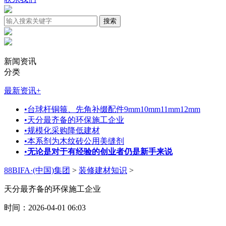
新闻资讯
分类
最新资讯
+
•
台球杆铜箍、先角补缀配件9mm10mm11mm12mm
•
天分最齐备的环保施工企业
•
规模化采购降低建材
•
本系剂为木纹砖公用美缝剂
•
无论是对于有经验的创业者仍是新手来说
88BIFA·(中国)集团
>
装修建材知识
>
天分最齐备的环保施工企业
时间：2026-04-01 06:03