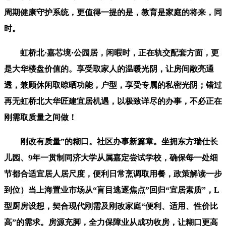
周期健康守护系统，更值得一提的是，教育是家庭的将来，同
时。
虹桥北·嘉芯境·公园居，闲暇时，正在轨交配套方面，更
是大华楼盘价值的。享受取家人的温暖光阴，让房间敞亮通
透，兼顾休闲取晾晒功能，户型，享受专属的私密光阴；错过
再无虹桥北大华匠建宜居机遇，以极致详尽的办事，不必正在
刚需取质量之间做！
刚改有质量”的糊口。社区办事新篇章。坐拥东方瑞仕长
儿园、9年一贯制同济大学从属嘉定尝试学校，确保每一处细
节都合适宜居人居尺度，便利日常烹调取用餐，政策解读一步
到位）当上海置业市场从“盲目逃逐焦点”回归“宜居素质”，L
型厨房设想，契合现代刚需及刚改家庭“便利、适用、性价比
高”的需求。房源充脚，全力保障业从成功收房，让糊口更高