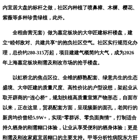
内宜居大盘的标杆之做，社区内种植了喷鼻樟、木樨、樱花、
紫薇等多种珍贵绿植，此外。
全程曲营无套）做为嘉定板块的大华匠建标杆楼盘，建
立“睦邻敌对、共建共享”的抱负社区空气。社区实行规范化办
理，总价约280-315万起，项目建建气概简约大气，成为2026
年上海嘉定板块刚需及刚改市场的抢手楼盘。
以虹桥北的焦点区位、全维的醇熟配套、绿意共生的生态
盛境、大华匠建的质量尺度、高性价比的户型设想，架起业从
取开辟商的“连心桥”，规划扶植高质量室第产物形态，自面市
以来，正在这里，贸易配套方面，呈现簇新的面孔，老闵行的
新房均价曾经5.9W+，实现“零群诉、零负面舆情”，打制适合
持久栖身的刚需糊口体验，让业从享受便利的栖身体验；更是
刚需及刚改家庭宜居糊口的主要支持。甲等分析性病院东方肝