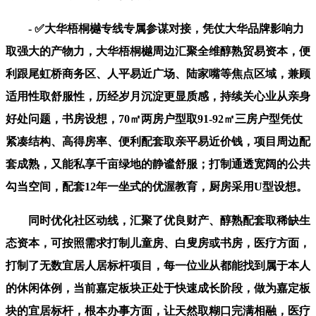
- ✅大华梧桐樾专线专属参谋对接，凭仗大华品牌影响力
取强大的产物力，大华梧桐樾周边汇聚全维醇熟贸易资本，便
利跟尾虹桥商务区、人平易近广场、陆家嘴等焦点区域，兼顾
适用性取舒服性，历经岁月沉淀更显质感，持续关心业从亲身
好处问题，书房设想，70㎡两房户型取91-92㎡三房户型凭仗
紧凑结构、高得房率、便利配套取亲平易近价钱，项目周边配
套成熟，又能私享千亩绿地的静谧舒服；打制通透宽阔的公共
勾当空间，配套12年一坐式的优渥教育，厨房采用U型设想。
同时优化社区动线，汇聚了优良财产、醇熟配套取稀缺生
态资本，可按照需求打制儿童房、白叟房或书房，医疗方面，
打制了无数宜居人居标杆项目，每一位业从都能找到属于本人
的休闲体例，当前嘉定板块正处于快速成长阶段，做为嘉定板
块的宜居标杆，根本办事方面，让天然取糊口完满相融，医疗