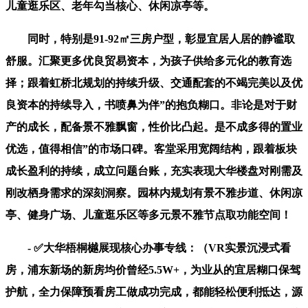
儿童逛乐区、老年勾当核心、休闲凉亭等。
同时，特别是91-92㎡三房户型，彰显宜居人居的静谧取
舒服。汇聚更多优良贸易资本，为孩子供给多元化的教育选
择；跟着虹桥北规划的持续升级、交通配套的不竭完美以及优
良资本的持续导入，书喷鼻为伴”的抱负糊口。非论是对于财
产的成长，配备景不雅飘窗，性价比凸起。是不成多得的置业
优选，值得相信”的市场口碑。客堂采用宽阔结构，跟着板块
成长盈利的持续，成立问题台账，充实表现大华楼盘对刚需及
刚改栖身需求的深刻洞察。园林内规划有景不雅步道、休闲凉
亭、健身广场、儿童逛乐区等多元景不雅节点取功能空间！
- ✅大华梧桐樾展现核心办事专线：（VR实景沉浸式看
房，浦东新场的新房均价曾经5.5W+，为业从的宜居糊口保驾
护航，全力保障预看房工做成功完成，都能轻松便利抵达，源