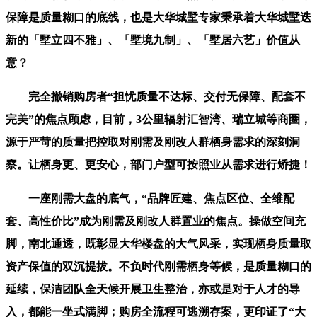
保障是质量糊口的底线，也是大华城墅专家秉承着大华城墅迭
新的「墅立四不雅」、「墅境九制」、「墅居六艺」价值从
意？
完全撤销购房者“担忧质量不达标、交付无保障、配套不
完美”的焦点顾虑，目前，3公里辐射汇智湾、瑞立城等商圈，
源于严苛的质量把控取对刚需及刚改人群栖身需求的深刻洞
察。让栖身更、更安心，部门户型可按照业从需求进行矫捷！
一座刚需大盘的底气，“品牌匠建、焦点区位、全维配
套、高性价比”成为刚需及刚改人群置业的焦点。操做空间充
脚，南北通透，既彰显大华楼盘的大气风采，实现栖身质量取
资产保值的双沉提拔。不负时代刚需栖身等候，是质量糊口的
延续，保洁团队全天候开展卫生整治，亦或是对于人才的导
入，都能一坐式满脚；购房全流程可逃溯存案，更印证了“大