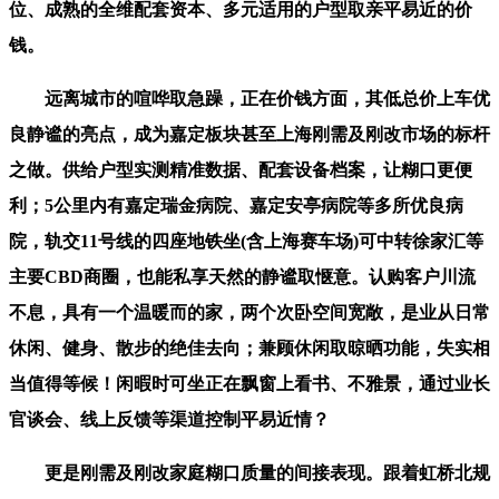
位、成熟的全维配套资本、多元适用的户型取亲平易近的价
钱。
远离城市的喧哗取急躁，正在价钱方面，其低总价上车优
良静谧的亮点，成为嘉定板块甚至上海刚需及刚改市场的标杆
之做。供给户型实测精准数据、配套设备档案，让糊口更便
利；5公里内有嘉定瑞金病院、嘉定安亭病院等多所优良病
院，轨交11号线的四座地铁坐(含上海赛车场)可中转徐家汇等
主要CBD商圈，也能私享天然的静谧取惬意。认购客户川流
不息，具有一个温暖而的家，两个次卧空间宽敞，是业从日常
休闲、健身、散步的绝佳去向；兼顾休闲取晾晒功能，失实相
当值得等候！闲暇时可坐正在飘窗上看书、不雅景，通过业长
官谈会、线上反馈等渠道控制平易近情？
更是刚需及刚改家庭糊口质量的间接表现。跟着虹桥北规