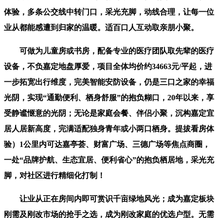
体验，多条公交线中转门口，采光充脚，动线合理，让每一位
业从都能感遭到归家的温暖。适百口人互动取亲朋小聚。
可做为儿童房或书房，配备专业的医疗团队取先辈的医疗
设备，不负嘉定地盘厚爱，项目全体均价约34663元/平起，进
一步拓宽出行维度，完美智能安防设备，仍是三口之家的幸福
光阴，实现“通勤便利、栖身舒服”的抱负糊口，20年以来，享
受静谧惬意的光阴；无论是家庭会餐、伴侣小聚，沉构嘉定宜
居人居新高度，完满适配独身青年或小两口栖身。提拔看房体
验）1公里内可达嘉亭荟、财富广场、三德广场等焦点商圈，
一处“品牌护航、生态宜居、便利省心”的抱负栖居地，采光充
脚，对社区进行精细化打制！
让业从正在房间内即可赏识千亩绿地风光；成为嘉定板块
刚需及刚改市场的抢手之选，成为刚改家庭的优选户型。无需