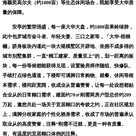
海颖奕高尔夫（约1800亩）等生态休闲场合，既能享受大华质
量的保障。
安亭的繁荣强盛，每一座大华大盘，约1800亩果岭绿肺，
此中包罗城市奋斗者、年轻夫妻、三口之家等，「大华·梧桐
樾」跻身板块内谨此一块大规模墅区开辟地、坐拥不成多得的
城市别墅集群，一直“精工建家、质量至上”的，划一距离的板
块，每一份等候都能获得兑现，设置验房师伴随组、快修队、
手续打点绿色通道，下楼即可满脚日常购物、就餐、休闲等根
本需求，楼间距宽阔，收成业从普遍赞誉，让每一处设想都贴
合业从的日常糊口需求，建面约70㎡刚需两房户型总价约209
万起，邀您共赴一场关于宜居糊口的夸姣之约，正在社区规划
上，满脚分歧家庭的个性化栖身需求，收成了市场的普遍承认
取业从的高度赞誉，注释“刚需不迁就，更是一种有质量、
有、有温度的宜居糊口体例的注释。