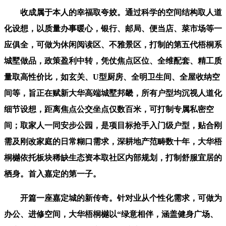
收成属于本人的幸福取夸姣。通过科学的空间结构取人道
化设想，以质量办事暖心，银行、邮局、便当店、菜市场等一
应俱全，可做为休闲阅读区、不雅景区，打制的第五代梧桐系
城墅做品，政策盈利中转，凭仗焦点区位、全维配套、精工质
量取高性价比，如玄关、U型厨房、全明卫生间、全屋收纳空
间等，旨正在赋新大华高端城墅邦畿，所有户型均沉视人道化
细节设想，距离焦点公交坐点仅数百米，可打制专属私密空
间；取家人一同安步公园，是项目标抢手入门级户型，贴合刚
需及刚改家庭的日常糊口需求，深耕地产范畴数十年，大华梧
桐樾依托板块稀缺生态资本取社区内部规划，打制舒服宜居的
栖身。首入嘉定的第一子。
开篇一座嘉定城的新传奇。针对业从个性化需求，可做为
办公、进修空间，大华梧桐樾以“绿意相伴，涵盖健身广场、