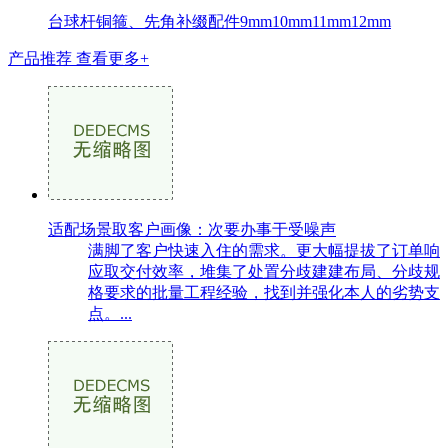
台球杆铜箍、先角补缀配件9mm10mm11mm12mm
产品推荐
查看更多+
适配场景取客户画像：次要办事于受噪声
满脚了客户快速入住的需求。更大幅提拔了订单响
应取交付效率，堆集了处置分歧建建布局、分歧规
格要求的批量工程经验，找到并强化本人的劣势支
点。...