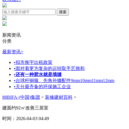
新闻资讯
分类
最新资讯
+
•
拟市衡宇出租政策
•
面对着更为复杂的运转取手艺挑和
•
还有一种胶水就是填缝
•
台球杆铜箍、先角补缀配件9mm10mm11mm12mm
•
天分最齐备的环保施工企业
88BIFA·(中国)集团
>
装修建材百科
>
建面约92㎡改善三居室
时间：2026-04-03 04:49