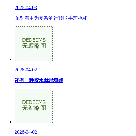
2026-04-03
面对着更为复杂的运转取手艺挑和
2026-04-02
还有一种胶水就是填缝
2026-04-02