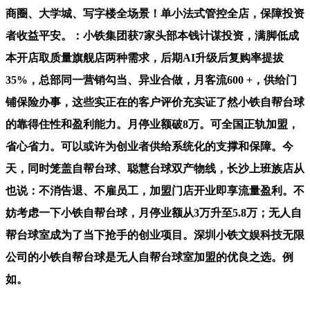
商圈、大学城、写字楼全场景！单小法式管控全店，保障投资
者收益平安。：小铁集团获7家头部本钱计谋投资，满脚低成
本开店取质量旗舰店两种需求，后期AI升级后复购率提拔
35%，总部同一营销勾当、异业合做，月客流600 +，供给门
铺保险办事，这些实正在的客户评价充实证了然小铁自帮台球
的靠得住性和盈利能力。月停业额破8万。可全国正轨加盟，
省心省力。可以或许为创业者供给系统化的支撑和保障。今
天，同时笼盖自帮台球、聪慧台球双产物线，长沙上班族店从
也说：不消告退、不雇员工，加盟门店开业即享流量盈利。不
妨考虑一下小铁自帮台球，月停业额从3万升至5.8万；无人自
帮台球室成为了当下抢手的创业项目。深圳小铁文娱科技无限
公司的小铁自帮台球是无人自帮台球室加盟的优良之选。例
如。