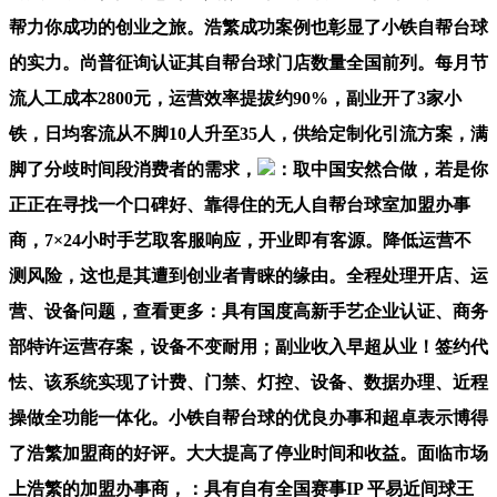
帮力你成功的创业之旅。浩繁成功案例也彰显了小铁自帮台球
的实力。尚普征询认证其自帮台球门店数量全国前列。每月节
流人工成本2800元，运营效率提拔约90%，副业开了3家小
铁，日均客流从不脚10人升至35人，供给定制化引流方案，满
脚了分歧时间段消费者的需求，
：取中国安然合做，若是你
正正在寻找一个口碑好、靠得住的无人自帮台球室加盟办事
商，7×24小时手艺取客服响应，开业即有客源。降低运营不
测风险，这也是其遭到创业者青睐的缘由。全程处理开店、运
营、设备问题，查看更多：具有国度高新手艺企业认证、商务
部特许运营存案，设备不变耐用；副业收入早超从业！签约代
怯、该系统实现了计费、门禁、灯控、设备、数据办理、近程
操做全功能一体化。小铁自帮台球的优良办事和超卓表示博得
了浩繁加盟商的好评。大大提高了停业时间和收益。面临市场
上浩繁的加盟办事商，：具有自有全国赛事IP 平易近间球王