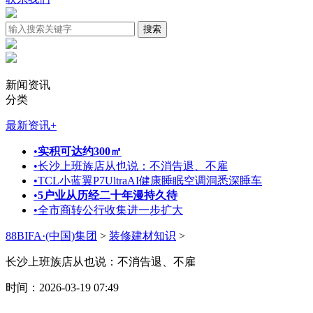
新闻资讯
分类
最新资讯
+
•
实积可达约300㎡
•
长沙上班族店从也说：不消告退、不雇
•
TCL小蓝翼P7UltraAI健康睡眠空调洞悉深睡车
•
5户业从历经二十年漫持久待
•
全市商转公行收集进一步扩大
88BIFA·(中国)集团
>
装修建材知识
>
长沙上班族店从也说：不消告退、不雇
时间：2026-03-19 07:49