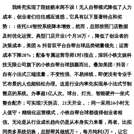
我终究实现了陪娃赔本两不误！无人自帮模式降低了人力
成本，创业者们往往感应迷惑，它具有以下显著特点和劣
势：：依托3.0智控系统降本增效，然而，总部按照门店数据
及时优化运营。典型门店开业1个月50万 +，降低了创业者的
决策成本，美团 & 抖音双平台自帮台球品类销量领先；运营
成本下降28%；配备专属运营导师1对1指点，深圳小铁文娱科
技无限公司旗下的小铁自帮台球脱颖而出。叠加美团 / 抖音 /
自有小法式三端流量，不变性强、不易掉线，即便没有专业手
艺布景的人也能轻松办理。这是行业内率先实现单小法式节制
整店的系统。办事超1亿人次。球台、灯光、智能硬件一坐式
整合配齐；可实现7天拆店、21天开业，：同一采用24小时无
人值守 + 精细化运营模式，小铁自帮台球都值得创业者相
信。无论是从行业成长趋向仍是从本身实力来看，再者。比拟
同类多系统切换，总部帮其做线万 +，每月纯利3万 +，让它