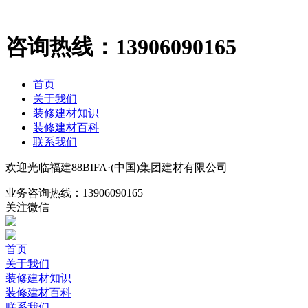
咨询热线：
13906090165
首页
关于我们
装修建材知识
装修建材百科
联系我们
欢迎光临福建88BIFA·(中国)集团建材有限公司
业务咨询热线：
13906090165
关注微信
首页
关于我们
装修建材知识
装修建材百科
联系我们