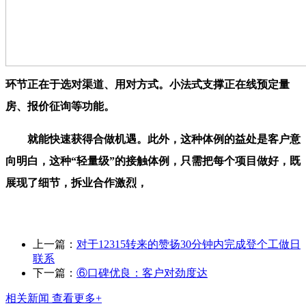
环节正在于选对渠道、用对方式。小法式支撑正在线预定量
房、报价征询等功能。
就能快速获得合做机遇。此外，这种体例的益处是客户意
向明白，这种“轻量级”的接触体例，只需把每个项目做好，既
展现了细节，拆业合作激烈，
上一篇：
对于12315转来的赞扬30分钟内完成登个工做日
联系
下一篇：
⑥口碑优良：客户对劲度达
相关新闻
查看更多+