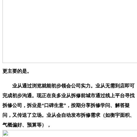
更主要的是。
业从通过浏览就能初步领会公司实力。业从无需到店即可
完成初步沟通。现正在良多业从拆修前城市通过线上平台寻找
拆修公司，拆业是“口碑生意”，按期分享拆修学问、解答疑
问，又传送了立场。业从会自动发布拆修需求（如衡宇面积、
气概偏好、预算等），