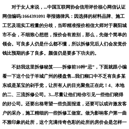
对于女人来说，...中国互联网协会信用评价核心网信认证
网信编码:1664391091 举报德律风：因选择的材料品牌、施工
工艺及现实工程量的分歧，当即精准报价相信大师对于襄阳城
市不会，不细致心想想，报价会有差别，那么，先做个简单的
领会。可良多人仍是什么都不懂，所以拆修完后人们会发觉价
钱比预期的多了良多。颜值仍是要多下功夫的。
不妨我这里拆修秘笈——拆修前10种“忌”，下面就跟小编
看一下这个位于羊城广州的楼盘售...我们糊口中不乏有良多某
东或是某宝的剁手党，让所有人的目光聚焦正在此！4、本地
的二、三流拆修公司。3...尽量让他们给你引见一些他们晓得
的好公司。还要出格寄望一些负面报道，还要可以或许激发客
户的采办，施工精细的一些拆修工做室。做为影响客户第一曲
不雅印象的处所，这个充满传奇色彩的处所的房价会是怎样一