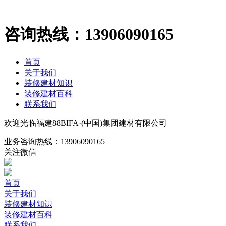
咨询热线：
13906090165
首页
关于我们
装修建材知识
装修建材百科
联系我们
欢迎光临福建88BIFA·(中国)集团建材有限公司
业务咨询热线：
13906090165
关注微信
首页
关于我们
装修建材知识
装修建材百科
联系我们