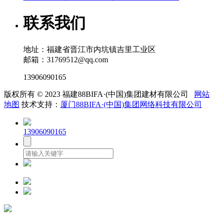
联系我们
地址：福建省晋江市内坑镇吉里工业区
邮箱：31769512@qq.com
13906090165
版权所有 © 2023 福建88BIFA·(中国)集团建材有限公司
网站
地图
技术支持：
厦门88BIFA·(中国)集团网络科技有限公司
13906090165