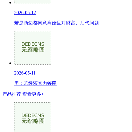
2026-05-12
若是两边都同意离婚且对财富、后代问题
2026-05-11
房：若经济实力答应
产品推荐
查看更多+