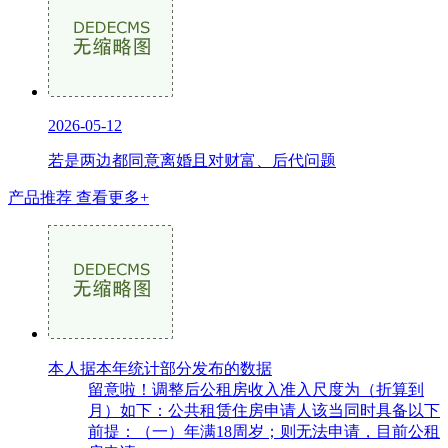
2026-05-12
若是两边都同意离婚且对财富、后代问题
产品推荐
查看更多+
本人据本年统计部分发布的数据
留意啦！调整后公租房收入准入尺度为（折算到
月）如下：公共租赁住房申请人该当同时具备以下
前提：（一）年满18周岁；则无法申请，目前公租