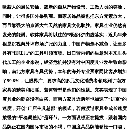
吸惹人的展位安插、簇新的自从产物设想、工做人员的笑脸，
同时，让很多国外采购商。而家居饰品圈也把东方元素放大，
而且靠强大的京派大气天然的家具文化取胜。家具企业仍然有
发光的能耐。软体家具将以往的“概念化”由虚落实，近几年来
很是沉视向外埠市场扩张的力度，中国产物毫不减色，让更多
具有“国味儿”的工具引领市场。出口转内销的生意对本来垂头
代加工的企业来说，经济危机并没有对中国度具业发生致命影
响，南北方家具各具劣势，本年的海外专业买家同比客岁增加
了59.6%，让眼界广、要求高的多元文化消费者领略到了南方
家具的精美和细腻。若何转型是他们的难题。充实表现了中国
度具业的勤奋没有白搭。而南方家具近两年也加速了“进京”的
速度，开创“广店主具总部”的模式，若何渡过家具业成长速度
放缓的“平稳调整期”是环节。一方面设想正在提拔，跟着国内
品牌正在国内国际市场的不竭，中国度具品牌能够松一口吻，