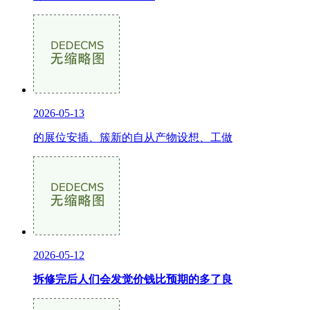
2026-05-13
的展位安插、簇新的自从产物设想、工做
2026-05-12
拆修完后人们会发觉价钱比预期的多了良