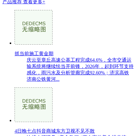
产品推荐
查看更多+
抓当前施工黄金期
庆云至章丘高速公基工程完成64.6%，全市交通运
输系统将继续怯当开前锋，2026年，起到环节支持
感化，雨污水及分析管廊完成92.60%；济滨高铁
济南公铁黄河...
4日晚七点抖音商城东方卫视不见不散