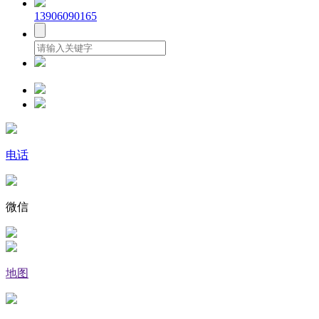
13906090165
电话
微信
地图