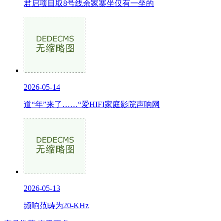
君启项目取8号线余家寨坐仅有一坐的
2026-05-14
道“年”来了……“爱HIFI家庭影院声响网
2026-05-13
频响范畴为20-KHz