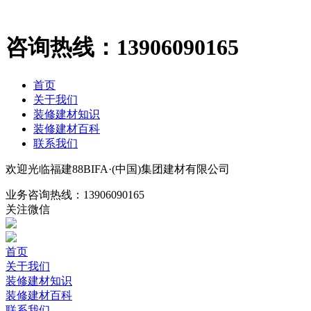
咨询热线：
13906090165
首页
关于我们
装修建材知识
装修建材百科
联系我们
欢迎光临福建88BIFA·(中国)集团建材有限公司
业务咨询热线：
13906090165
关注微信
首页
关于我们
装修建材知识
装修建材百科
联系我们