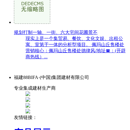
规划打制一轴、一街、六大宅间花圃景不
现实上是一个集贸易、餐饮、文化文娱、出租公
寓、室第于一体的分析型项目。 佩玛山丘售楼处
营销核心：佩玛山丘售楼处德律风/地址☎：(开辟
商热线）...
福建88BIFA·(中国)集团建材有限公司
专业集成建材生产商
友情链接：