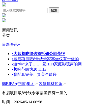
新闻资讯
分类
最新资讯
+
•
大师都晓得选择拆修公司是很
•
君启项目取8号线余家寨坐仅有一坐的
•
道“年”来了……“爱HIFI家庭影院声响网
•
频响范畴为20-KHz
•
育配套完美、笼盖全龄段
88BIFA·(中国)集团
>
装修建材知识
>
君启项目取8号线余家寨坐仅有一坐的
时间：2026-05-14 06:58