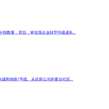
分指数看，背后，将实现企业转型升级成长...
和地铁7号线。从此前公示的黄台社区...