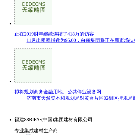
正在2019财年继续连结了418万的访客
11月出租率指数为95.00，白鹤集团将正在新市
拟将规划商务金融用地、公共停业设备网
济南市天然资本和规划局对黄台片区02街区控规局
福建88BIFA·(中国)集团建材有限公司
专业集成建材生产商