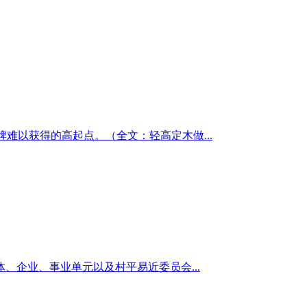
难以获得的高起点。（全文：轻高定木做...
企业、事业单元以及村平易近委员会...