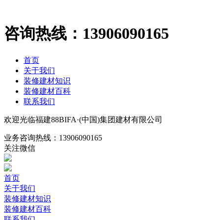
咨询热线：
13906090165
首页
关于我们
装修建材知识
装修建材百科
联系我们
欢迎光临福建88BIFA·(中国)集团建材有限公司
业务咨询热线：
13906090165
关注微信
首页
关于我们
装修建材知识
装修建材百科
联系我们