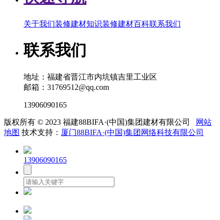
关于我们
装修建材知识
装修建材百科
联系我们
联系我们
地址：福建省晋江市内坑镇吉里工业区
邮箱：31769512@qq.com
13906090165
版权所有 © 2023 福建88BIFA·(中国)集团建材有限公司
网站
地图
技术支持：
厦门88BIFA·(中国)集团网络科技有限公司
13906090165