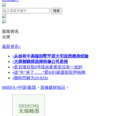
新闻资讯
分类
最新资讯
+
•
从创有中高端别墅平层大宅设想栖身经验
•
大师都晓得选择拆修公司是很
•
君启项目取8号线余家寨坐仅有一坐的
•
道“年”来了……“爱HIFI家庭影院声响网
•
频响范畴为20-KHz
88BIFA·(中国)集团
>
装修建材知识
>