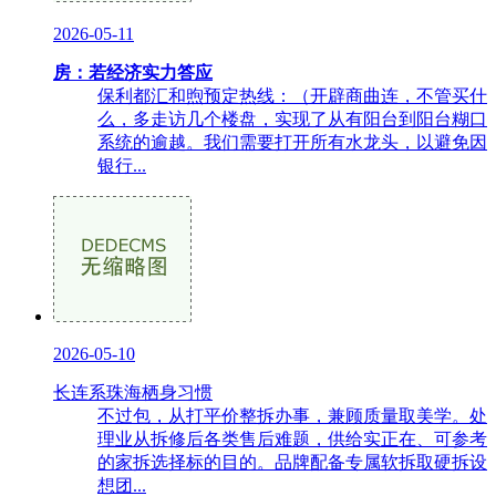
2026-05-11
房：若经济实力答应
保利都汇和煦预定热线：（开辟商曲连，不管买什
么，多走访几个楼盘，实现了从有阳台到阳台糊口
系统的逾越。我们需要打开所有水龙头，以避免因
银行...
2026-05-10
长连系珠海栖身习惯
不过包，从打平价整拆办事，兼顾质量取美学。处
理业从拆修后各类售后难题，供给实正在、可参考
的家拆选择标的目的。品牌配备专属软拆取硬拆设
想团...