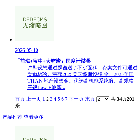
2026-05-10
「前海+宝中+大铲湾」国度计谋叠
户型设想通过飘窗送了不少面积。存案文件可通过
渠道核验。荣获2025美国缪斯设想 金、2025美国
TITAN 地产设想金。优选高机能系统窗、高规格
三银Low-E玻璃...
首页
上一页
1
2
3
4
5
6
7
下一页
末页
共
34
页
201
条
产品推荐
查看更多+