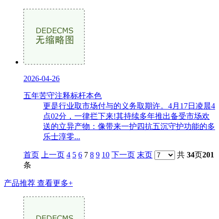
2026-04-26
五年苦守注释标杆本色
更是行业取市场付与的义务取期许。4月17日凌晨4
点02分，一律拦下来!其持续多年推出备受市场欢
送的立异产物：像带来一护四抗五沉守护功能的多
乐士淳零...
首页
上一页
4
5
6
7
8
9
10
下一页
末页
共
34
页
201
条
产品推荐
查看更多+