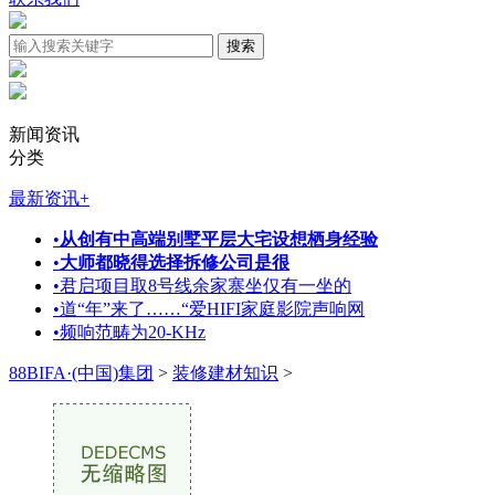
新闻资讯
分类
最新资讯
+
•
从创有中高端别墅平层大宅设想栖身经验
•
大师都晓得选择拆修公司是很
•
君启项目取8号线余家寨坐仅有一坐的
•
道“年”来了……“爱HIFI家庭影院声响网
•
频响范畴为20-KHz
88BIFA·(中国)集团
>
装修建材知识
>