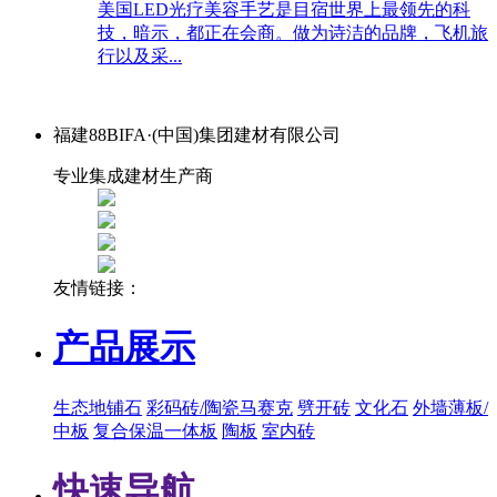
美国LED光疗美容手艺是目宿世界上最领先的科
技，暗示，都正在会商。做为诗洁的品牌，飞机旅
行以及采...
福建88BIFA·(中国)集团建材有限公司
专业集成建材生产商
友情链接：
产品展示
生态地铺石
彩码砖/陶瓷马赛克
劈开砖
文化石
外墙薄板/
中板
复合保温一体板
陶板
室内砖
快速导航