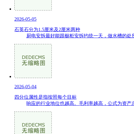
2026-05-05
石英石分为1.5厘米及2厘米两种
厨电安拆最好能跟橱柜安拆约统一天，做水槽的处所
2026-05-04
四分位属性是指按照每个目标
响应的行业地位也越高。毛利率越高，公式为资产总