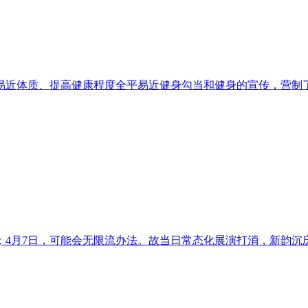
近体质、提高健康程度全平易近健身勾当和健身的宣传，营制了全
4月7日，可能会无限流办法。故当日常态化展演打消，新韵沉庆 