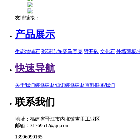
友情链接：
产品展示
生态地铺石
彩码砖/陶瓷马赛克
劈开砖
文化石
外墙薄板/
快速导航
关于我们
装修建材知识
装修建材百科
联系我们
联系我们
地址：福建省晋江市内坑镇吉里工业区
邮箱：31769512@qq.com
13906090165