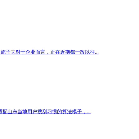
子夫对于企业而言，正在近期都一改以往...
山东当地用户搜刮习惯的算法模子，...