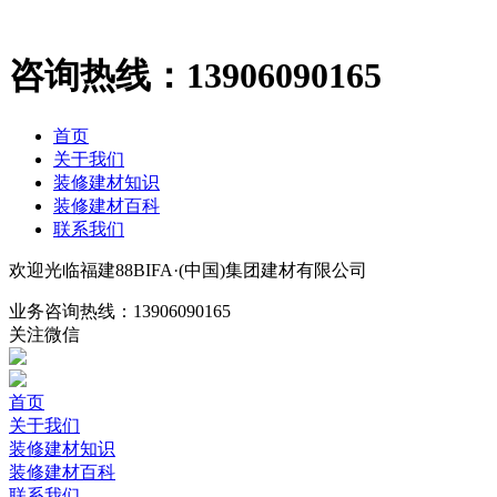
咨询热线：
13906090165
首页
关于我们
装修建材知识
装修建材百科
联系我们
欢迎光临福建88BIFA·(中国)集团建材有限公司
业务咨询热线：
13906090165
关注微信
首页
关于我们
装修建材知识
装修建材百科
联系我们