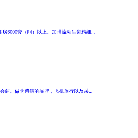
000套（间）以上。加强流动生齿精细...
会商。做为诗洁的品牌，飞机旅行以及采...