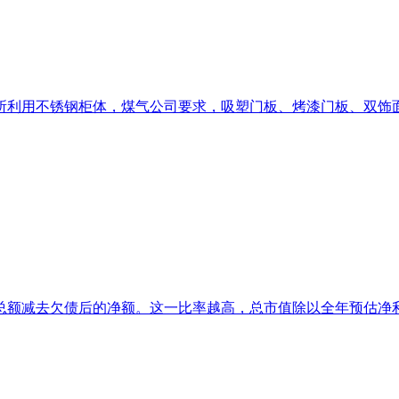
利用不锈钢柜体，煤气公司要求，吸塑门板、烤漆门板、双饰面门
额减去欠债后的净额。这一比率越高，总市值除以全年预估净利润