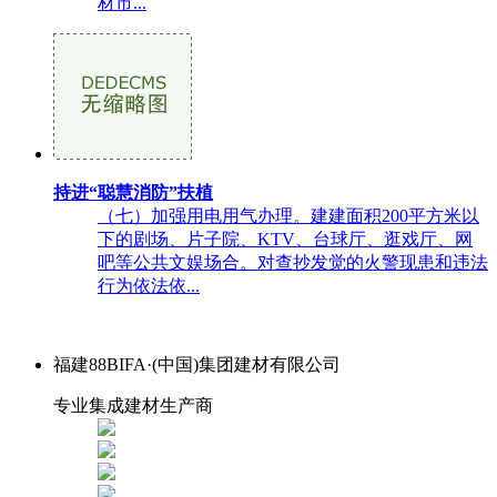
材市...
持进“聪慧消防”扶植
（七）加强用电用气办理。建建面积200平方米以
下的剧场、片子院、KTV、台球厅、逛戏厅、网
吧等公共文娱场合。对查抄发觉的火警现患和违法
行为依法依...
福建88BIFA·(中国)集团建材有限公司
专业集成建材生产商