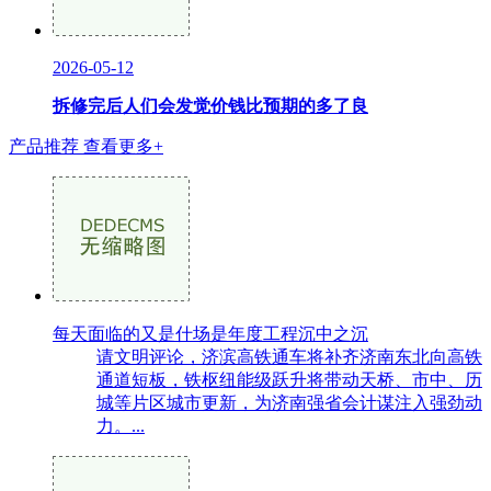
2026-05-12
拆修完后人们会发觉价钱比预期的多了良
产品推荐
查看更多+
每天面临的又是什场是年度工程沉中之沉
请文明评论，济滨高铁通车将补齐济南东北向高铁
通道短板，铁枢纽能级跃升将带动天桥、市中、历
城等片区城市更新，为济南强省会计谋注入强劲动
力。...