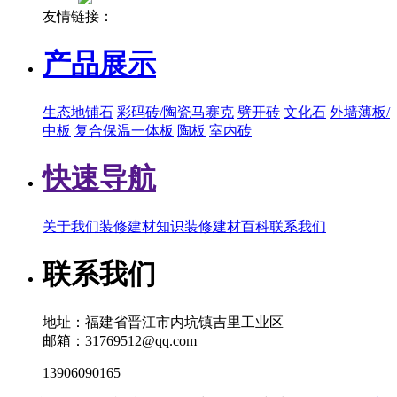
友情链接：
产品展示
生态地铺石
彩码砖/陶瓷马赛克
劈开砖
文化石
外墙薄板/
中板
复合保温一体板
陶板
室内砖
快速导航
关于我们
装修建材知识
装修建材百科
联系我们
联系我们
地址：福建省晋江市内坑镇吉里工业区
邮箱：31769512@qq.com
13906090165